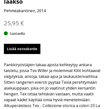
laakso
Pehmeäkantinen, 2014
25,95
€
Saatavilla
Lisää ostoskoriin
Pankkiryöstäjien takaa-ajosta kehkeytyy ankara
taistelu, jossa Tex Willer ja molemmat Kitit kohtaavat
väijytyksiä, ansoja, takaa-ajoa ja laukaustenvaihtoa.
Sitten rangerien eversti pyytää Texiä perehtymään
asekauppaan, joka on jo vaatinut yhden kersantin
hengen. Tex ottaa tehtävän vastaan, mutta vaatii
vapaat kädet käyttää omia hyviä menetelmiään.
Alkuperäisteos Tex - Collezione storica a colori 23 La