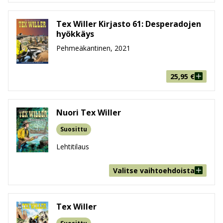
Tex Willer Kirjasto 61: Desperadojen
hyökkäys
Pehmeäkantinen, 2021
25,95
€
Nuori Tex Willer
Suosittu
Lehtitilaus
Valitse vaihtoehdoista
Tex Willer