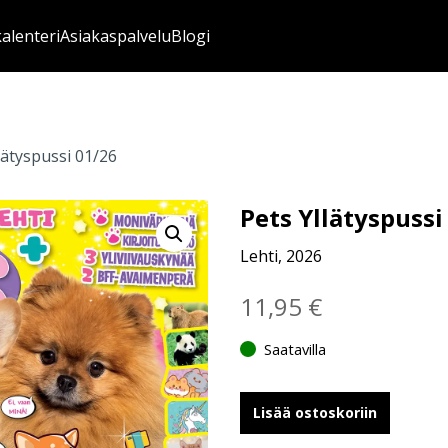
kalenteri
Asiakaspalvelu
Blogi
lätyspussi 01/26
Pets Yllätyspussi
Lehti, 2026
11,95
€
Saatavilla
Lisää ostoskoriin