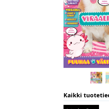
Kaikki tuotetie
Ilmestymispäivä