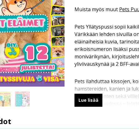
Muista myös muut
Pets Pu
Pets Yllätyspussi sopii kaikil
Värikkään lehden sivuilla on
eläinaiheisia kuvia, tarinoita
erikoisnumeron lisäksi puss
monivärikynän, kirjoitusleh
yliviivauskynää ja 2 BFF-av
Pets ilahduttaa kissojen, ko
hamstereiden, kanien ja l
lemmikkieläinten sekä villie
Lue lisää
numerolla vuodessa – lehdet
tilattuna tai ne voi ostaa i
ihanissa julisteissa poseeraa
dot
lemmikkejä kissoista liskoihi
11.2.2026
delfiineistä apinoihin ja leij