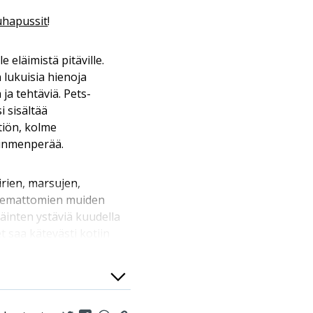
uhapussit
!
le eläimistä pitäville.
 lukuisia hienoja
 ja tehtäviä. Pets-
i sisältää
tiön, kolme
ainmenperää.
irien, marsujen,
ukemattomien muiden
läinten ystäviä kuudella
 saa kätevästi kotiin
rtonumeroina. Petsin
 niin erilaisia
n kuin villieläimiä
oniin. Pets on pullollaan