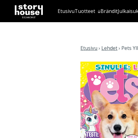
Etusivu
Tuotteet
Brändit
Julkaisu
Etusivu
›
Lehdet
›
Pets Yl