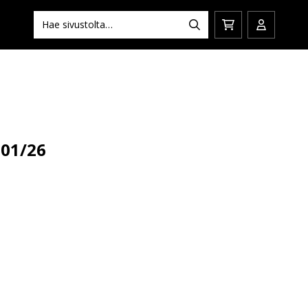
Hae:
Hae
Siirry
Avaa/sulj
ostoskoriin
käyttäjän
 01/26