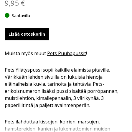
9,95
€
Saatavilla
Lisää ostoskoriin
Muista myös muut
Pets Puuhapussit
!
Pets Yllätyspussi sopii kaikille eläimistä pitäville.
Värikkään lehden sivuilla on lukuisia hienoja
eläinaiheisia kuvia, tarinoita ja tehtäviä. Pets-
erikoisnumeron lisäksi pussi sisältää pörröpannan,
muistilehtiön, kimallepenaalin, 3 värikynää, 3
paperiliitintä ja paljettiavainmenperän.
Pets ilahduttaa kissojen, koirien, marsujen,
hamstereiden, kanien ja lukemattomien muiden