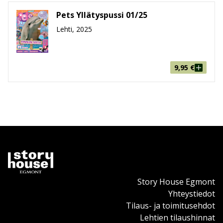
myös jokin villieläin joko kaukaa maailmalta tai
lähempää Pohjolasta. Petsin sivuilta löytyy
Pets Yllätyspussi 01/25
säännöllisesti hauskoja eläinaiheisia vinkkejä, uutisia ja
Lehti, 2025
tehtäviä.
9,95
€
Story House Egmont
Yhteystiedot
Tilaus- ja toimitusehdot
Lehtien tilaushinnat