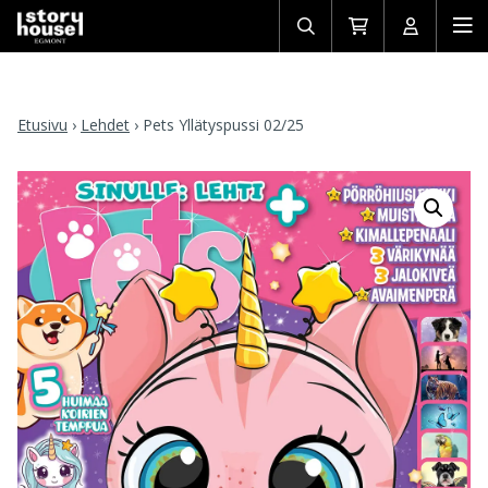
Avaa/sulje
Siirry
Avaa/sulj
Ava
haku
ostoskoriin
käyttäjän
mob
Etusivu
›
Lehdet
›
Pets Yllätyspussi 02/25