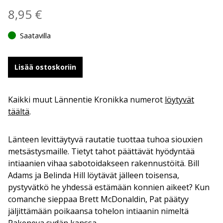
8,95
€
Saatavilla
Lisää ostoskoriin
Kaikki muut Lännentie Kronikka numerot
löytyvät
täältä
.
Länteen levittäytyvä rautatie tuottaa tuhoa siouxien
metsästysmaille. Tietyt tahot päättävät hyödyntää
intiaanien vihaa sabotoidakseen rakennustöitä. Bill
Adams ja Belinda Hill löytävät jälleen toisensa,
pystyvätkö he yhdessä estämään konnien aikeet? Kun
comanche sieppaa Brett McDonaldin, Pat päätyy
jäljittämään poikaansa tohelon intiaanin nimeltä
Pakeneva sydän kanssa.