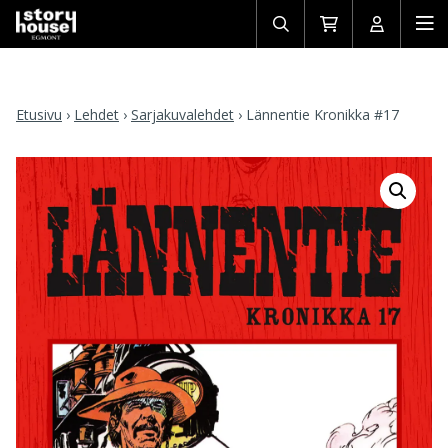
Avaa/sulje
Siirry
Avaa/sulj
Ava
haku
ostoskoriin
käyttäjän
mob
Etusivu
›
Lehdet
›
Sarjakuvalehdet
›
Lännentie Kronikka #17