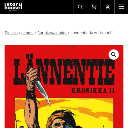
Avaa/sulje
Siirry
Avaa/sulj
Ava
haku
ostoskoriin
käyttäjän
mob
Etusivu
›
Lehdet
›
Sarjakuvalehdet
›
Lännentie Kronikka #11