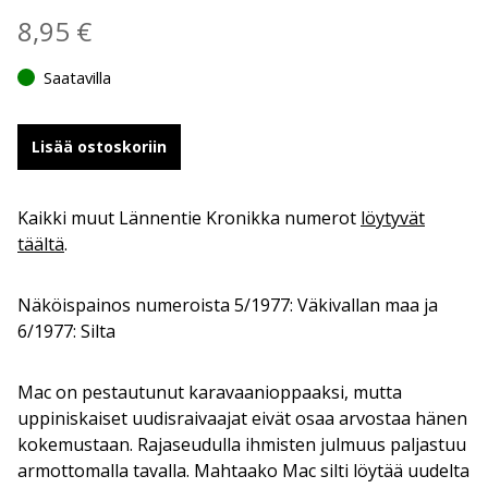
8,95
€
Saatavilla
Lisää ostoskoriin
Kaikki muut Lännentie Kronikka numerot
löytyvät
täältä
.
Näköispainos numeroista 5/1977: Väkivallan maa ja
6/1977: Silta
Mac on pestautunut karavaanioppaaksi, mutta
uppiniskaiset uudisraivaajat eivät osaa arvostaa hänen
kokemustaan. Rajaseudulla ihmisten julmuus paljastuu
armottomalla tavalla. Mahtaako Mac silti löytää uudelta