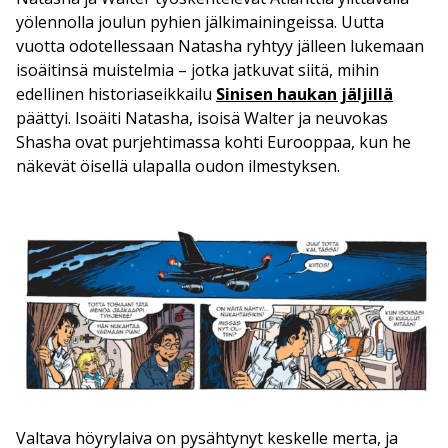
yölennolla joulun pyhien jälkimainingeissa. Uutta
vuotta odotellessaan Natasha ryhtyy jälleen lukemaan
isoäitinsä muistelmia – jotka jatkuvat siitä, mihin
edellinen historiaseikkailu
Sinisen haukan jäljillä
päättyi. Isoäiti Natasha, isoisä Walter ja neuvokas
Shasha ovat purjehtimassa kohti Eurooppaa, kun he
näkevät öisellä ulapalla oudon ilmestyksen.
Valtava höyrylaiva on pysähtynyt keskelle merta, ja