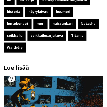
historia
höyrylaivat
huumori
lentokoneet
meri
naissankari
Natasha
seikkailu
seikkailusarjakuva
Titanic
Walthéry
Lue lisää