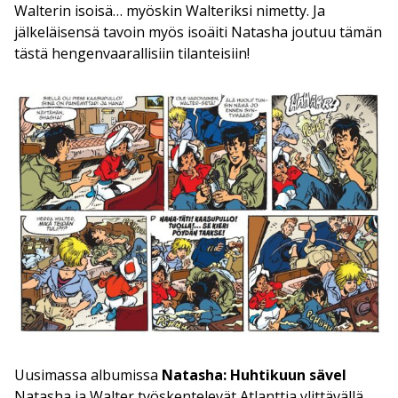
Walterin isoisä… myöskin Walteriksi nimetty. Ja
jälkeläisensä tavoin myös isoäiti Natasha joutuu tämän
tästä hengenvaarallisiin tilanteisiin!
Uusimassa albumissa
Natasha: Huhtikuun sävel
Natasha ja Walter työskentelevät Atlanttia ylittävällä