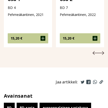
BD 4
BD 7
Pehmeäkantinen, 2021
Pehmeäkantinen, 2022
15,20
€
15,20
€
Jaa artikkeli:
Avainsanat
BD
BD-sarja
eurooppalainen sarjakuva