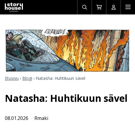
Avaa/sulje
Siirry
Avaa/sulj
Ava
haku
ostoskoriin
käyttäjän
mob
Etusivu
›
Blogi
›
Natasha: Huhtikuun sävel
Natasha: Huhtikuun sävel
08.01.2026
Rmaki