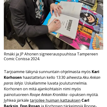
Rmäki ja JP Ahonen signeerauspuuhissa Tampereen
Comic Conissa 2024.
Tarjoamme täkynä sunnuntain ohjelmasta myös
Kari
Korhosen
haastattelun kello 13:30 aiheesta
Aku Ankan
paras lahja
. Uskallamme luvata joulutunnelmia.
Korhonen on mitä ajankohtaisin nimi myös
painotuoreen
Roope Ankan Kronikka
-opuksen myötä.
Jyhkeä järkäle
tarjoilee huiman kattauksen
Carl
Barksin
,
Don Rosan
ja Korhosen tärkeimpiä Roope-