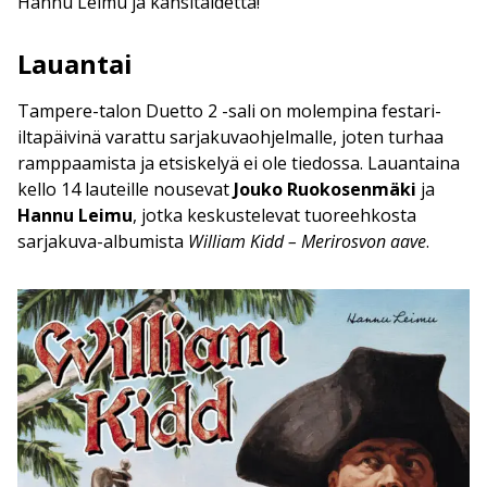
Hannu Leimu ja kansitaidetta!
Lauantai
Tampere-talon Duetto 2 -sali on molempina festari-
iltapäivinä varattu sarjakuvaohjelmalle, joten turhaa
ramppaamista ja etsiskelyä ei ole tiedossa. Lauantaina
kello 14 lauteille nousevat
Jouko Ruokosenmäki
ja
Hannu Leimu
, jotka keskustelevat tuoreehkosta
sarjakuva-albumista
William Kidd – Merirosvon aave
.