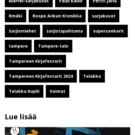
Marvel-sarjakuvat
Pauli Kallio
Pertti Jarla
Rmäki
Roope Ankan Kronikka
sarjakuvat
Sarjismiehet
sarjistapahtuma
supersankarit
tampere
Tampere-talo
Tampereen Kirjafestarit
Tampereen Kirjafestarit 2024
Telakka
Telakka Kuplii
Voimat
Lue lisää