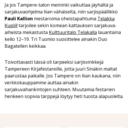
Ja jos Tampere-talon meininki vaikuttaa jäyhältä ja
sarjakuvaohjelma liian vähäiseltä, niin sarjispäällikkö
Pauli Kallion
mestaroima oheistapahtuma
Telakka
Kuplii!
tarjoilee sekin komean kattauksen sarjakuva-
aiheista mekastusta
Kulttuuritalo Telakalla
lauantaina
kello 12–19. Tri Tuomio suosittelee ainakin Duo
Bagatellen keikkaa.
Toivottavasti tässä oli tarpeeksi sarjisvinkkejä
Tampereen Kirjafestareille, jotta juuri Sinäkin maltat
paarustaa paikalle. Jos Tampere on liian kaukana, niin
verkkokauppamme auttaa ainakin
sarjakuvahankintojen suhteen. Muutamia festarien
henkeen sopivia tärppejä löytyy heti tuosta alapuolelta.