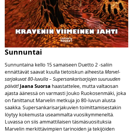
Sunnuntai
Sunnuntaina kello 15 samaiseen Duetto 2 -saliin
ennättävät saavat kuulla tietoiskun aiheesta
Marvel-
sarjakuvat 80-luvulla – Supersankarisarjojen suuruuden
päivät!
Jaana Suorsa
haastattelee, mutta valtaosan
ajasta äänessä on varmasti Jouko Ruokosenmäki, joka
on fanittanut Marvelin metkuja jo 80-luvun alusta
saakka. Supersankarisarjakuvien toimittamisestakin
löytyy kokemusta useammalta vuosikymmeneltä.
Luvassa on siis ammattilaisen täsmäsuosituksia
Marvelin merkittävimpien tarinoiden ja tekijöiden