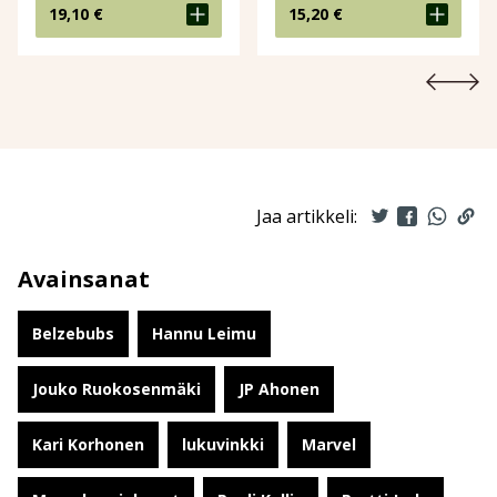
19,10
€
15,20
€
Jaa artikkeli:
Avainsanat
Belzebubs
Hannu Leimu
Jouko Ruokosenmäki
JP Ahonen
Kari Korhonen
lukuvinkki
Marvel