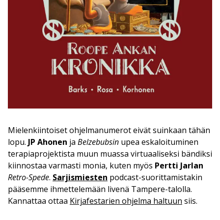
Mielenkiintoiset ohjelmanumerot eivät suinkaan tähän
lopu.
JP Ahonen
ja
Belzebubsin
upea eskaloituminen
terapiaprojektista muun muassa virtuaaliseksi bändiksi
kiinnostaa varmasti monia, kuten myös
Pertti Jarlan
Retro-Spede
.
Sarjismiesten
podcast-suorittamistakin
pääsemme ihmettelemään livenä Tampere-talolla.
Kannattaa ottaa
Kirjafestarien ohjelma haltuun
siis.