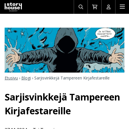
Avaa/sulje
Siirry
Avaa/sulj
Ava
haku
ostoskoriin
käyttäjän
mob
Etusivu
›
Blogi
›
Sarjisvinkkejä Tampereen Kirjafestareille
Sarjisvinkkejä Tampereen
Kirjafestareille