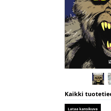
Kaikki tuotetie
ISBN
Kirjoittajat
Lataa kansikuva