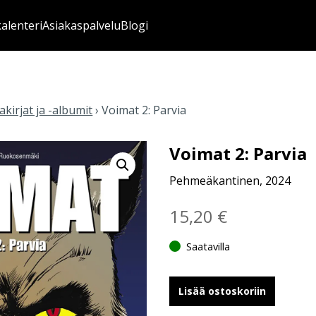
kalenteri
Asiakaspalvelu
Blogi
kirjat ja -albumit
›
Voimat 2: Parvia
Voimat 2: Parvia
Pehmeäkantinen, 2024
15,20
€
Saatavilla
Lisää ostoskoriin