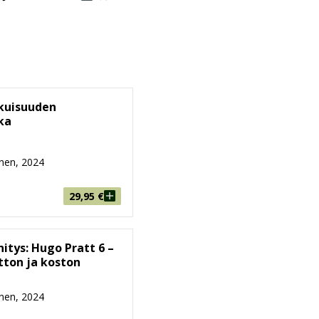
Ikuisuuden
ka
nen, 2024
29,95
€
itys: Hugo Pratt 6 –
itton ja koston
nen, 2024