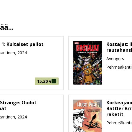
Jouko Ruokosenmäki
16.10.2024
13.5 %
ä...
48
216 mm * 287 mm * 5 mm
1: Kultaiset pellot
Kostajat: 
rautahans
216g
antinen, 2024
Avengers
9-99
Pehmeäkanti
15,20
€
 Strange: Oudot
Korkeajänn
mat
Battler Br
raketit
antinen, 2024
Pehmeäkanti