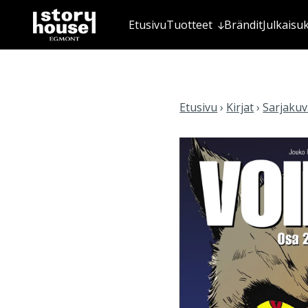
Etusivu
Tuotteet
Brändit
Julkaisu
Etusivu
›
Kirjat
›
Sarjakuva