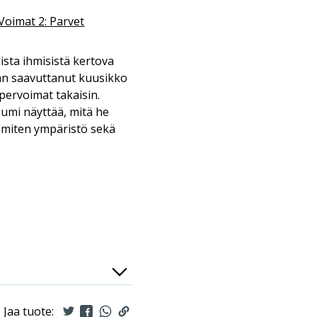
Voimat 2: Parvet
sta ihmisistä kertova
siän saavuttanut kuusikko
pervoimat takaisin.
umi näyttää, mitä he
ja miten ympäristö sekä
Jaa tuote: