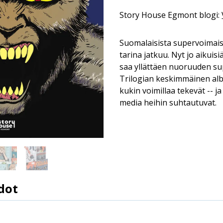
Story House Egmont blogi:
Suomalaisista supervoimaisi
tarina jatkuu. Nyt jo aikui
saa yllättäen nuoruuden su
Trilogian keskimmäinen alb
kukin voimillaa tekevät -- 
media heihin suhtautuvat.
dot
9789523347168
Jouko Ruokosenmäki