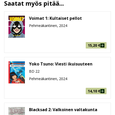
Saatat myös pitää...
Ilmestymispäivä
7.8.2024
ALV
13.5 %
Voimat 1: Kultaiset pellot
Sivumäärä
132
Pehmeäkantinen, 2024
Koko
169 mm * 259 mm * 11 mm
leveys x korkeus x paksuus
Paino
380g
Ikäryhmä
9-99
15,20
€
Yoko Tsuno: Viesti ikuisuuteen
BD 22
Pehmeäkantinen, 2024
14,10
€
Blacksad 2: Valkoinen valtakunta