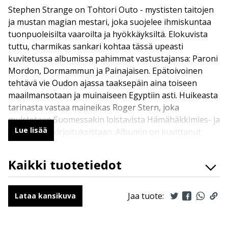
Stephen Strange on Tohtori Outo - mystisten taitojen
ja mustan magian mestari, joka suojelee ihmiskuntaa
tuonpuoleisilta vaaroilta ja hyökkäyksiltä. Elokuvista
tuttu, charmikas sankari kohtaa tässä upeasti
kuvitetussa albumissa pahimmat vastustajansa: Paroni
Mordon, Dormammun ja Painajaisen. Epätoivoinen
tehtävä vie Oudon ajassa taaksepäin aina toiseen
maailmansotaan ja muinaiseen Egyptiin asti. Huikeasta
tarinasta vastaa maineikas Roger Stern, joka
muistetaan Suomessakin loistavista Hämähäkkimies- ja
Lue lisää
Mörkö-käsikirjoituksistaan. Albumin on kuvittanut
Batmanin legendaarinen piirtäjätiimi Marshall Rogers
& Terry Austin.
Kaikki tuotetiedot
ISBN
9789523347038
Kirjoittajat
Roger Stern
Jaa tuote:
Lataa kansikuva
Kuvittajat
Marshall Rogers, Terry Austin
Kääntäjät
Jouko Ruokosenmäki