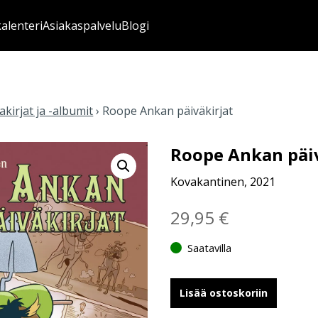
kalenteri
Asiakaspalvelu
Blogi
kirjat ja -albumit
›
Roope Ankan päiväkirjat
Roope Ankan päiv
Kovakantinen, 2021
29,95
€
Saatavilla
Lisää ostoskoriin