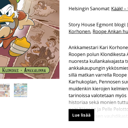
Helsingin Sanomat:
Kääk! – 
Story House Egmont blogi:
Korhonen
,
Roope Ankan hu
Ankkamestari Kari Korhone
Roopen polun Klondikesta 
nuoresta kullankaivajasta tu
ankkakaupungin ykkösmies? 
sillä matkan varrella Roope 
Karhukoplan, Pennosen su
muidenkin kierojen kelmien
tarinoissa valotetaan myös
historiaa sekä monien tutt
neiti Näpsän ja Pelle Pelot
Lue lisää
on historiallisen vauhdikast
mukaansatempaavaa sarjak