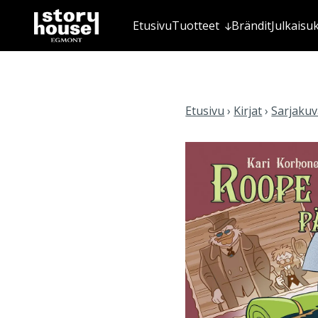
Etusivu
Tuotteet
Brändit
Julkaisu
Etusivu
›
Kirjat
›
Sarjakuva