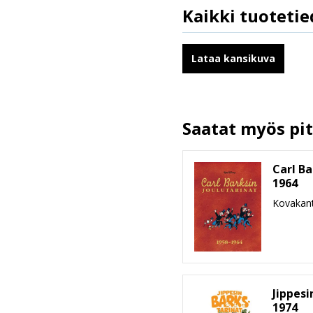
Kaikki tuotetie
ISBN
Kirjoittajat
Lataa kansikuva
Kääntäjät
Ilmestymispäivä
ALV
Saatat myös pitä
Sivumäärä
Koko
Carl Ba
leveys x korkeus x paksuus
1964
Paino
Kovakant
Ikäryhmä
Jippesi
1974