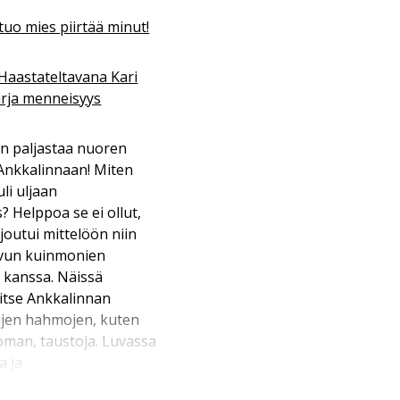
tuo mies piirtää minut!
Haastateltavana Kari
rja menneisyys
n paljastaa nuoren
Ankkalinnaan! Miten
li uljaan
Helppoa se ei ollut,
joutui mittelöön niin
vun kuinmonien
 kanssa. Näissä
 itse Ankkalinnan
ujen hahmojen, kuten
toman, taustoja. Luvassa
a ja
uvaseikkailua. Korhosen