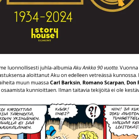
e luonnollisesti juhla-albumia
Aku Ankka 90 vuotta
. Vuonna
tuksensa aloittanut Aku on edelleen vetreässä kunnossa.
vaiheita muun muassa
Carl Barksin
,
Romano Scarpan
,
Don 
osaamista kunnioittaen. Ilman taitavia tekijöitä ei ole kest