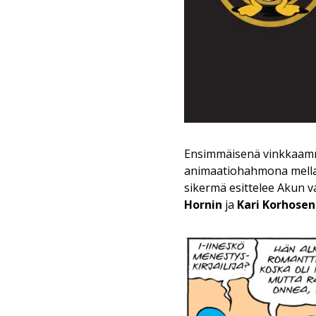
Ensimmäisenä vinkkaamm
animaatiohahmona mellas
sikermä esittelee Akun 
Hornin
ja
Kari Korhosen