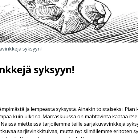
avinkkejä syksyyn!
nkkejä syksyyn!
mpimästä ja lempeästä syksystä. Ainakin toistaiseksi. Pian k
vampaa kuin ulkona. Marraskuussa on mahtavinta kaataa itse
 Näissä mietteissä tarjoilemme teille sarjakuvavinkkejä syks
atkuvaa sarjisvinkkitulvaa, mutta nyt silmäilemme eritoten s