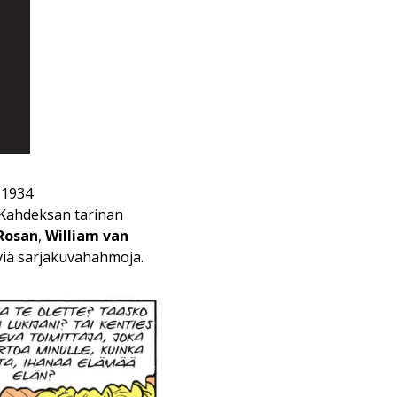
 1934
 Kahdeksan tarinan
Rosan
,
William van
äviä sarjakuvahahmoja.