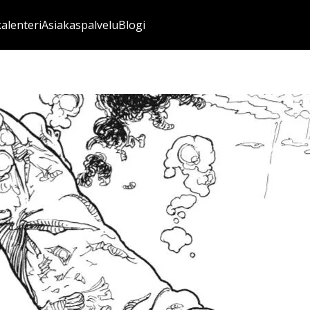
kalenteri
Asiakaspalvelu
Blogi