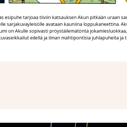
s esipuhe tarjoaa tiiviin katsauksen Akun pitkään uraan s
le sarjakuvayleisölle avataan kauniina loppukaneettina. A
umi on Akulle sopivasti pröystäilemätöntä jokamiesluokkaa, 
uvaseikkailut edellä ja ilman mahtipontisia juhlapuheita ja 