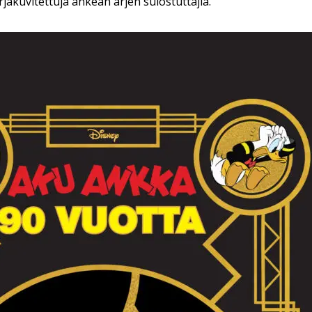
jakuvitettuja ankean arjen sulostuttajia.