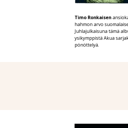
Timo Ronkaisen
ansioka
hahmon arvo suomalaisel
Juhlajulkaisuna tämä alb
ysikymppistä Akua sarjak
pönöttelyä.