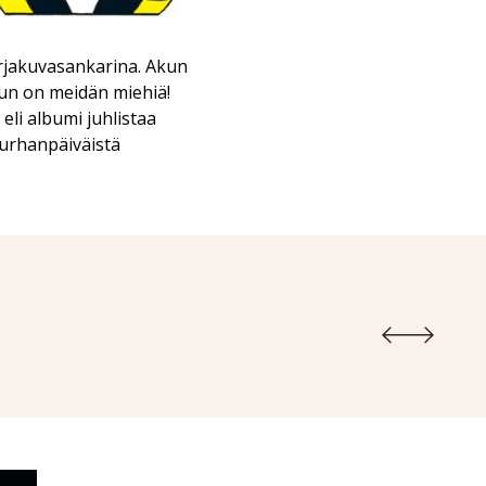
arjakuvasankarina. Akun
kun on meidän miehiä!
eli albumi juhlistaa
turhanpäiväistä