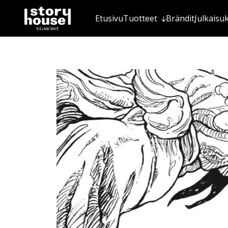
Etusivu
Tuotteet
Brändit
Julkaisu