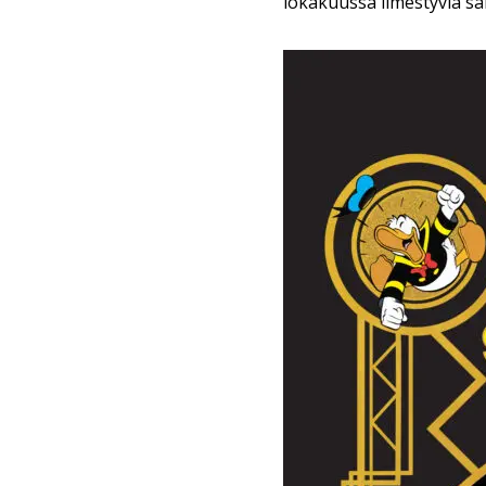
lokakuussa ilmestyviä sar