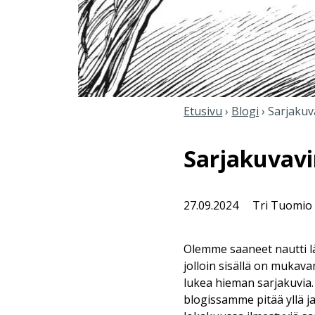
Etusivu
›
Blogi
›
Sarjakuv
Sarjakuvavi
27.09.2024
Tri Tuomio
Olemme saaneet nautti lä
jolloin sisällä on muka
lukea hieman sarjakuvia.
blogissamme pitää yllä j