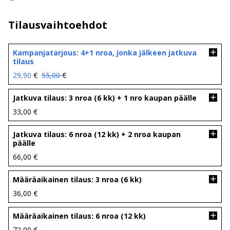
Tilausvaihtoehdot
Kampanjatarjous: 4+1 nroa, jonka jälkeen jatkuva
tilaus
Alkuperäinen
Nykyinen
29,90
€
55,00
€
hinta
hinta
oli:
on:
Jatkuva tilaus: 3 nroa (6 kk) + 1 nro kaupan päälle
55,00 €.
29,90 €.
33,00
€
Jatkuva tilaus: 6 nroa (12 kk) + 2 nroa kaupan
päälle
66,00
€
Määräaikainen tilaus: 3 nroa (6 kk)
36,00
€
Määräaikainen tilaus: 6 nroa (12 kk)
72,00
€