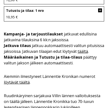
Tutustu ja tilaa: 1 nro
10,95
€
Kampanja- ja tarjoustilaukset
jatkuvat edullisina
jatkuvina tilauksina 6 kk:n jaksoissa.
Jatkuva tilaus
jatkuu automaattisesti valitun pituisissa
jaksoissa. Jatkuvan tilaajan edut löytyvät
täältä
.
Määräaikainen ja Tutustu ja tilaa-tilaus
päättyy
valitun jakson jälkeen automaattisesti.
Aiemmin ilmestyneet Lännentie Kronikan numerot
löytävät täältä
.
Ruudinkäryinen sarjakuva Villin lännen valloituksesta
on täällä jälleen. Lännentie Kronikka tuo 70-luvun
legendaarisen lännenpokkarin lukijoilleen