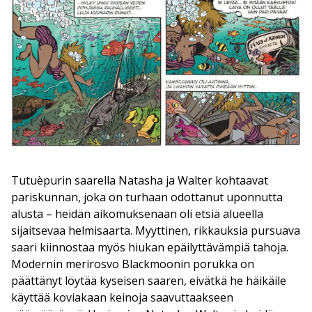
Tutuèpurin saarella Natasha ja Walter kohtaavat
pariskunnan, joka on turhaan odottanut uponnutta
alusta – heidän aikomuksenaan oli etsiä alueella
sijaitsevaa helmisaarta. Myyttinen, rikkauksia pursuava
saari kiinnostaa myös hiukan epäilyttävämpiä tahoja.
Modernin merirosvo Blackmoonin porukka on
päättänyt löytää kyseisen saaren, eivätkä he häikäile
käyttää koviakaan keinoja saavuttaakseen