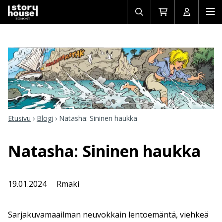
Avaa/sulje
Siirry
Avaa/sulj
Ava
haku
ostoskoriin
käyttäjän
mob
Etusivu
›
Blogi
›
Natasha: Sininen haukka
Natasha: Sininen haukka
19.01.2024
Rmaki
Sarjakuvamaailman neuvokkain lentoemäntä, viehkeä