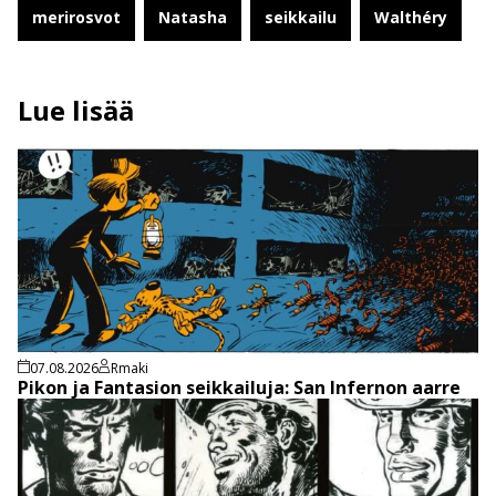
merirosvot
Natasha
seikkailu
Walthéry
Lue lisää
07.08.2026
Rmaki
Pikon ja Fantasion seikkailuja: San Infernon aarre