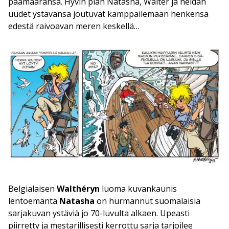
päämääränsä. Hyvin pian Natasha, Walter ja heidän
uudet ystävänsä joutuvat kamppailemaan henkensä
edestä raivoavan meren keskellä…
Belgialaisen
Walthéryn
luoma kuvankaunis
lentoemäntä
Natasha
on hurmannut suomalaisia
sarjakuvan ystäviä jo 70-luvulta alkaen. Upeasti
piirretty ja mestarillisesti kerrottu sarja tarjoilee