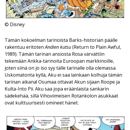
© Disney
Tämän kokoelman tarinoista Barks-historian päälle
rakentuu eritoten
Andien kutsu
(Return to Plain Awful,
1989). Tämän tarinan ansiosta Rosa värvättiin
tekemään Ankka-tarinoita Euroopan markkinoille,
joten siinä on jo iso syy tälle tarinalle olla olemassa.
Uskomatonta kyllä, Aku ei saa lainkaan kolhuja tämän
tarinan aikana! Osumaa ottavat Akun sijaan Roope ja
Kulta-Into Pii. Aku saa jopa eräänlaista sankarin
sädekehää, sillä Vihoviimeisen Rotankolon asukkaat
ovat kulttuurisesti omineet hänet.