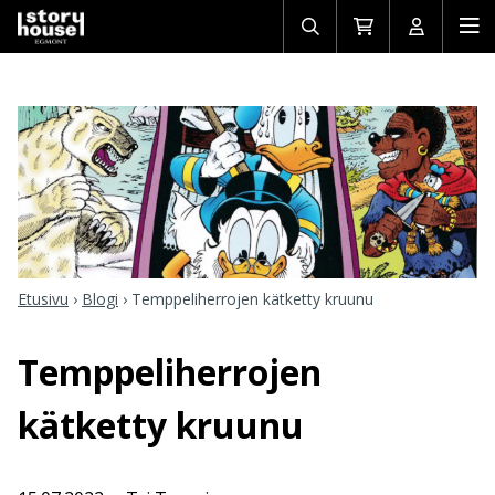
Avaa/sulje
Siirry
Avaa/sulj
Ava
haku
ostoskoriin
käyttäjän
mob
Etusivu
›
Blogi
›
Temppeliherrojen kätketty kruunu
Temppeliherrojen
kätketty kruunu