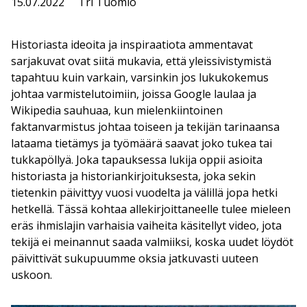
15.07.2022
Tri Tuomio
Historiasta ideoita ja inspiraatiota ammentavat
sarjakuvat ovat siitä mukavia, että yleissivistymistä
tapahtuu kuin varkain, varsinkin jos lukukokemus
johtaa varmistelutoimiin, joissa Google laulaa ja
Wikipedia sauhuaa, kun mielenkiintoinen
faktanvarmistus johtaa toiseen ja tekijän tarinaansa
lataama tietämys ja työmäärä saavat joko tukea tai
tukkapöllyä. Joka tapauksessa lukija oppii asioita
historiasta ja historiankirjoituksesta, joka sekin
tietenkin päivittyy vuosi vuodelta ja välillä jopa hetki
hetkellä. Tässä kohtaa allekirjoittaneelle tulee mieleen
eräs ihmislajin varhaisia vaiheita käsitellyt video, jota
tekijä ei meinannut saada valmiiksi, koska uudet löydöt
päivittivät sukupuumme oksia jatkuvasti uuteen
uskoon.