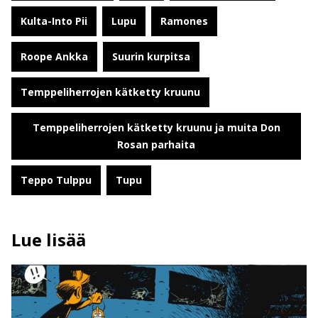
Kulta-Into Pii
Lupu
Ramones
Roope Ankka
Suurin kurpitsa
Temppeliherrojen kätketty kruunu
Temppeliherrojen kätketty kruunu ja muita Don
Rosan parhaita
Teppo Tulppu
Tupu
Lue lisää