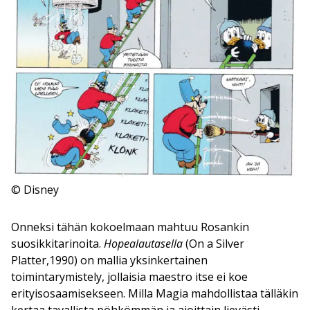
© Disney
Onneksi tähän kokoelmaan mahtuu Rosankin
suosikkitarinoita.
Hopealautasella
(On a Silver
Platter,1990) on mallia yksinkertainen
toimintarymistely, jollaisia maestro itse ei koe
erityisosaamisekseen. Milla Magia mahdollistaa tälläkin
kertaa tavallista pöhkömmän ja ajoittain lievästi