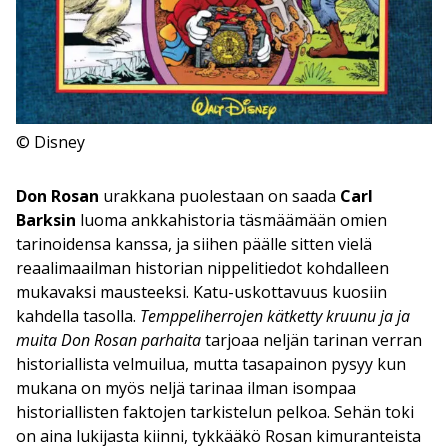
© Disney
Don Rosan
urakkana puolestaan on saada
Carl
Barksin
luoma ankkahistoria täsmäämään omien
tarinoidensa kanssa, ja siihen päälle sitten vielä
reaalimaailman historian nippelitiedot kohdalleen
mukavaksi mausteeksi. Katu-uskottavuus kuosiin
kahdella tasolla.
Temppeliherrojen kätketty kruunu ja ja
muita Don Rosan parhaita
tarjoaa neljän tarinan verran
historiallista velmuilua, mutta tasapainon pysyy kun
mukana on myös neljä tarinaa ilman isompaa
historiallisten faktojen tarkistelun pelkoa. Sehän toki
on aina lukijasta kiinni, tykkääkö Rosan kimuranteista