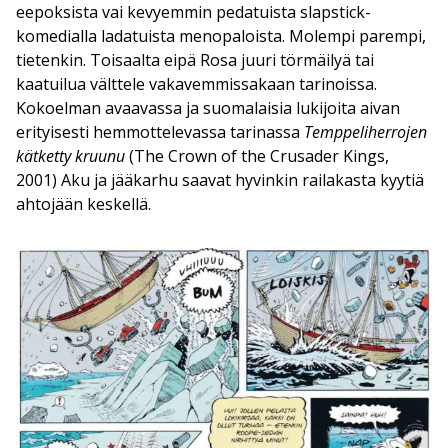
eepoksista vai kevyemmin pedatuista slapstick-
komedialla ladatuista menopaloista. Molempi parempi,
tietenkin. Toisaalta eipä Rosa juuri törmäilyä tai
kaatuilua välttele vakavemmissakaan tarinoissa.
Kokoelman avaavassa ja suomalaisia lukijoita aivan
erityisesti hemmottelevassa tarinassa
Temppeliherrojen
kätketty kruunu
(The Crown of the Crusader Kings,
2001) Aku ja jääkarhu saavat hyvinkin railakasta kyytiä
ahtojään keskellä.