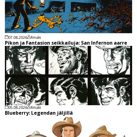
07.08.2026
Rmaki
Pikon ja Fantasion seikkailuja: San Infernon aarre
05.08.2026
Rmaki
Blueberry: Legendan jäljillä