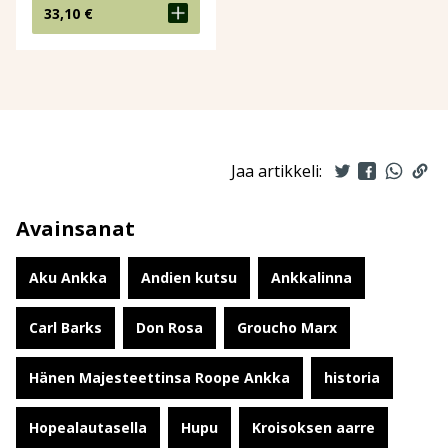
33,10
€
Jaa artikkeli:
Avainsanat
Aku Ankka
Andien kutsu
Ankkalinna
Carl Barks
Don Rosa
Groucho Marx
Hänen Majesteettinsa Roope Ankka
historia
Hopealautasella
Hupu
Kroisoksen aarre