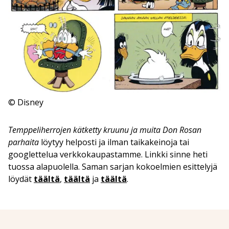
© Disney
Temppeliherrojen kätketty kruunu ja muita Don Rosan
parhaita
löytyy helposti ja ilman taikakeinoja tai
googlettelua verkkokaupastamme. Linkki sinne heti
tuossa alapuolella. Saman sarjan kokoelmien esittelyjä
löydät
täältä
,
täältä
ja
täältä
.