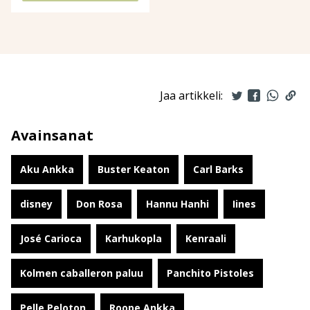
Jaa artikkeli:
Avainsanat
Aku Ankka
Buster Keaton
Carl Barks
disney
Don Rosa
Hannu Hanhi
Iines
José Carioca
Karhukopla
Kenraali
Kolmen caballeron paluu
Panchito Pistoles
Pelle Peloton
Roope Ankka