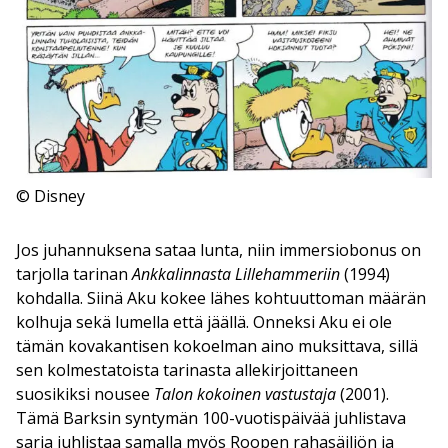
© Disney
Jos juhannuksena sataa lunta, niin immersiobonus on
tarjolla tarinan
Ankkalinnasta Lillehammeriin
(1994)
kohdalla. Siinä Aku kokee lähes kohtuuttoman määrän
kolhuja sekä lumella että jäällä. Onneksi Aku ei ole
tämän kovakantisen kokoelman aino muksittava, sillä
sen kolmestatoista tarinasta allekirjoittaneen
suosikiksi nousee
Talon kokoinen vastustaja
(2001).
Tämä Barksin syntymän 100-vuotispäivää juhlistava
sarja juhlistaa samalla myös Roopen rahasäiliön ja