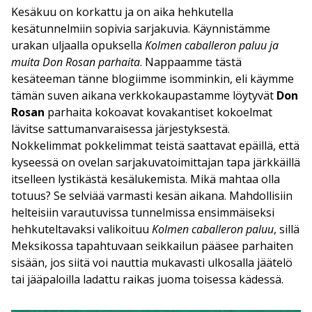
Kesäkuu on korkattu ja on aika hehkutella
kesätunnelmiin sopivia sarjakuvia. Käynnistämme
urakan uljaalla opuksella
Kolmen caballeron paluu ja
muita Don Rosan parhaita
. Nappaamme tästä
kesäteeman tänne blogiimme isomminkin, eli käymme
tämän suven aikana verkkokaupastamme löytyvät
Don
Rosan
parhaita kokoavat kovakantiset kokoelmat
lävitse sattumanvaraisessa järjestyksestä.
Nokkelimmat pokkelimmat teistä saattavat epäillä, että
kyseessä on ovelan sarjakuvatoimittajan tapa järkkäillä
itselleen lystikästä kesälukemista. Mikä mahtaa olla
totuus? Se selviää varmasti kesän aikana. Mahdollisiin
helteisiin varautuvissa tunnelmissa ensimmäiseksi
hehkuteltavaksi valikoituu
Kolmen caballeron paluu
, sillä
Meksikossa tapahtuvaan seikkailun pääsee parhaiten
sisään, jos siitä voi nauttia mukavasti ulkosalla jäätelö
tai jääpaloilla ladattu raikas juoma toisessa kädessä.