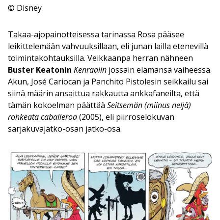
© Disney
Takaa-ajopainotteisessa tarinassa Rosa pääsee
leikittelemään vahvuuksillaan, eli junan lailla etenevillä
toimintakohtauksilla. Veikkaanpa herran nähneen
Buster Keatonin
Kenraalin
jossain elämänsä vaiheessa.
Akun, José Cariocan ja Panchito Pistolesin seikkailu sai
siinä määrin ansaittua rakkautta ankkafaneilta, että
tämän kokoelman päättää
Seitsemän (miinus neljä)
rohkeata caballeroa
(2005), eli piirroselokuvan
sarjakuvajatko-osan jatko-osa.