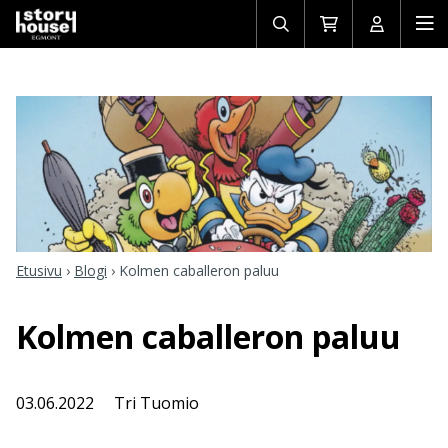
Avaa/sulje
Siirry
Avaa/sulj
Ava
haku
ostoskoriin
käyttäjän
mob
Etusivu
›
Blogi
›
Kolmen caballeron paluu
Kolmen caballeron paluu
03.06.2022
Tri Tuomio