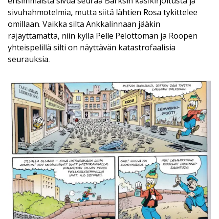
ensimmäistä sivua seuraa Barksin käsikirjoitusta ja
sivuhahmotelmia, mutta siitä lähtien Rosa tykittelee
omillaan. Vaikka silta Ankkalinnaan jääkin
räjäyttämättä, niin kyllä Pelle Pelottoman ja Roopen
yhteispelillä silti on näyttävän katastrofaalisia
seurauksia.