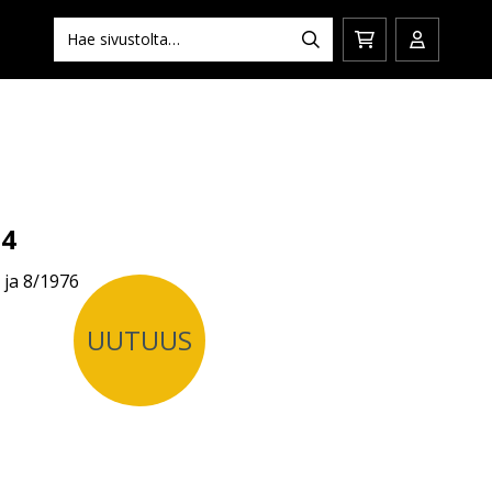
Hae:
Hae
Siirry
Avaa/sulj
ostoskoriin
käyttäjän
#4
 ja 8/1976
UUTUUS