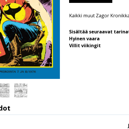
Kaikki muut Zagor Kronik
Sisältää seuraavat tarina
Hyinen vaara
Villit viikingit
dot
9789523348486
15.7.2026