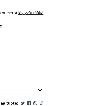
ka numerot
löytyvät täältä
.
t:
Jaa tuote: