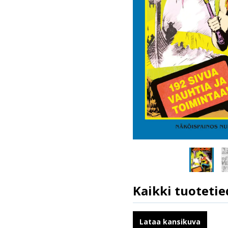
Kaikki tuotetie
ISBN
Ilmestymispäivä
Lataa kansikuva