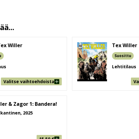
10 %
192 + kannet
148 mm * 196 mm * 11 mm
ä...
us
170g
9-99
ex Willer
Tex Willer
u
Suosittu
aus
Lehtitilaus
Valitse vaihtoehdoista
Va
ler & Zagor 1: Bandera!
antinen, 2025
15,50
€