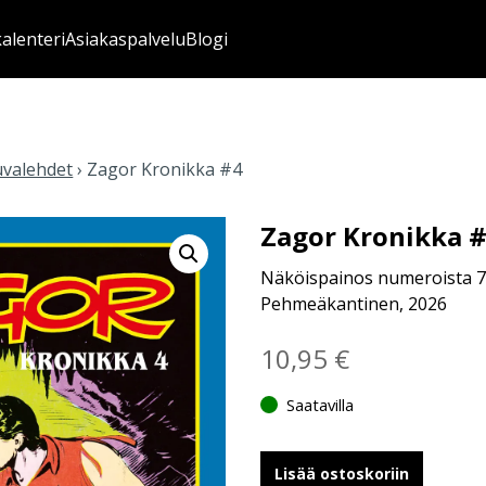
kalenteri
Asiakaspalvelu
Blogi
uvalehdet
›
Zagor Kronikka #4
Zagor Kronikka 
Näköispainos numeroista 7
Pehmeäkantinen, 2026
10,95
€
Saatavilla
Lisää ostoskoriin