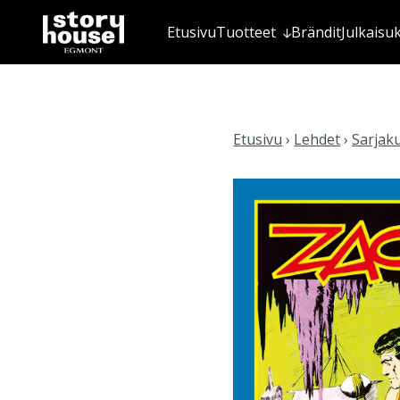
Etusivu
Tuotteet
Brändit
Julkaisu
Etusivu
›
Lehdet
›
Sarjak