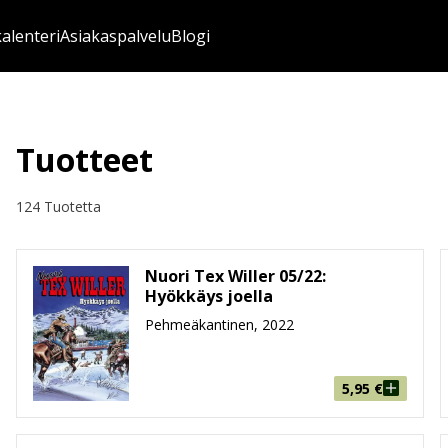
kalenteri
Asiakaspalvelu
Blogi
Tuotteet
124 Tuotetta
Nuori Tex Willer 05/22:
Hyökkäys joella
Pehmeäkantinen, 2022
5,95
€