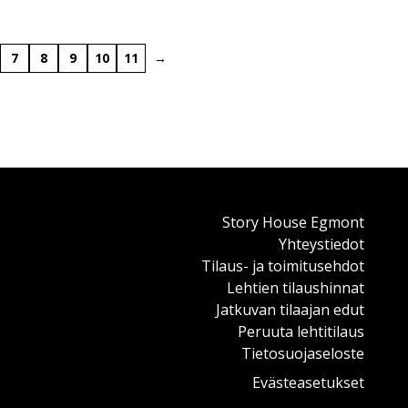
7
8
9
10
11
→
Story House Egmont
Yhteystiedot
Tilaus- ja toimitusehdot
Lehtien tilaushinnat
Jatkuvan tilaajan edut
Peruuta lehtitilaus
Tietosuojaseloste
Evästeasetukset