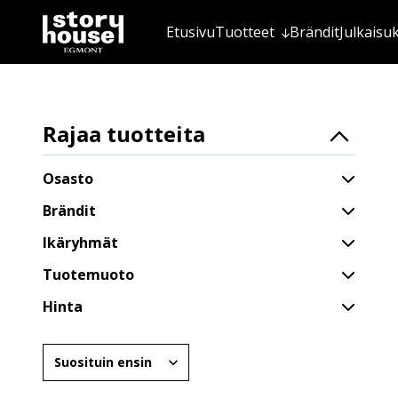
Etusivu
Tuotteet
Brändit
Julkaisu
Rajaa tuotteita
Osasto
Brändit
Ikäryhmät
Tuotemuoto
Hinta
Järjestä