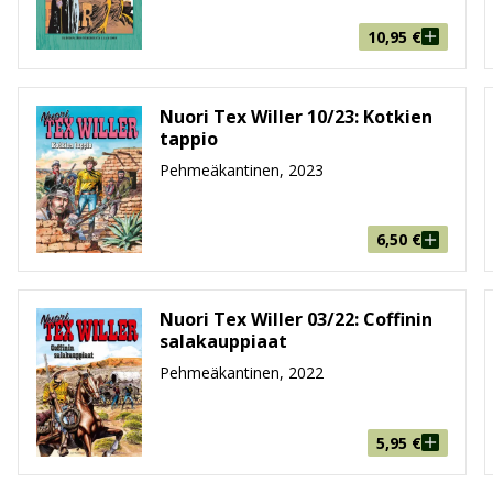
10,95
€
Nuori Tex Willer 10/23: Kotkien
tappio
Pehmeäkantinen, 2023
6,50
€
Nuori Tex Willer 03/22: Coffinin
salakauppiaat
Pehmeäkantinen, 2022
5,95
€