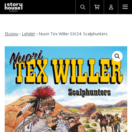
Avaa/sulje
Siirry
Avaa/sulj
Ava
haku
ostoskoriin
käyttäjän
mob
Etusivu
›
Lehdet
›
Nuori Tex Willer 03/24: Scalphunters