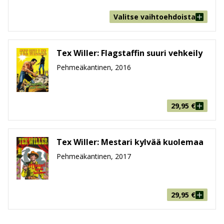
Valitse vaihtoehdoista
Tex Willer: Flagstaffin suuri vehkeily
Pehmeäkantinen, 2016
29,95
€
Tex Willer: Mestari kylvää kuolemaa
Pehmeäkantinen, 2017
29,95
€