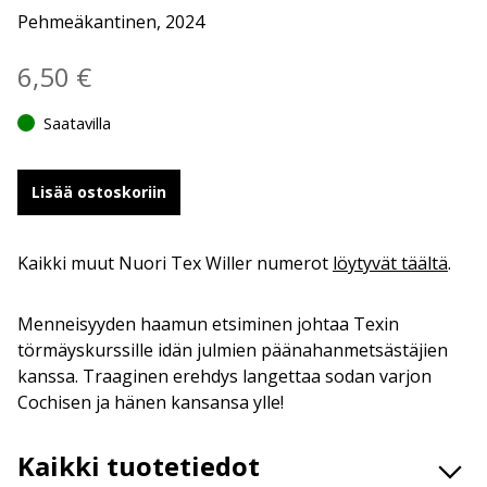
Pehmeäkantinen, 2024
6,50
€
Saatavilla
Lisää ostoskoriin
Kaikki muut Nuori Tex Willer numerot
löytyvät täältä
.
Menneisyyden haamun etsiminen johtaa Texin
törmäyskurssille idän julmien päänahanmetsästäjien
kanssa. Traaginen erehdys langettaa sodan varjon
Cochisen ja hänen kansansa ylle!
Kaikki tuotetiedot