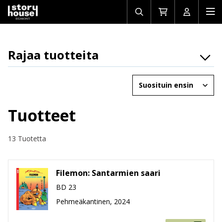
Avaa/sulje
Siirry
Avaa/sulj
Ava
haku
ostoskoriin
käyttäjän
mob
Rajaa tuotteita
Osasto
Järjestä
Brändit
Ikäryhmät
Tuotteet
Tuotemuoto
13 Tuotetta
Hinta
Filemon: Santarmien saari
BD 23
Pehmeäkantinen, 2024