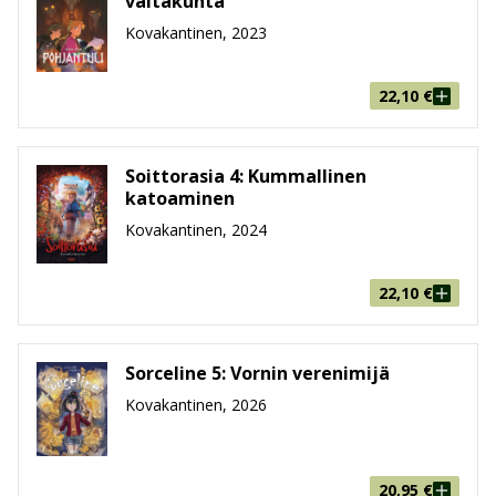
valtakunta
Kovakantinen, 2023
22,10
€
Soittorasia 4: Kummallinen
katoaminen
Kovakantinen, 2024
22,10
€
Sorceline 5: Vornin verenimijä
Kovakantinen, 2026
20,95
€