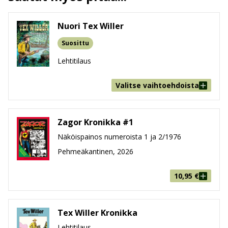
leveys x korkeus x paksuus
Paino
170g
Nuori Tex Willer
Ikäryhmä
9-99
Suosittu
Lehtitilaus
Valitse vaihtoehdoista
Zagor Kronikka #1
Näköispainos numeroista 1 ja 2/1976
Pehmeäkantinen, 2026
10,95
€
Tex Willer Kronikka
Lehtitilaus