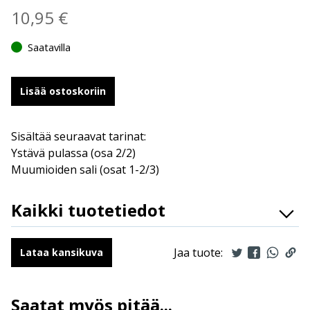
10,95
€
Saatavilla
Lisää ostoskoriin
Sisältää seuraavat tarinat:
Ystävä pulassa (osa 2/2)
Muumioiden sali (osat 1-2/3)
Kaikki tuotetiedot
ISBN
9789523348790
Ilmestymispäivä
18.2.2026
Jaa tuote:
Lataa kansikuva
ALV
10 %
Sivumäärä
192 + kannet
Saatat myös pitää...
Koko
148 mm * 196 mm * 11 mm