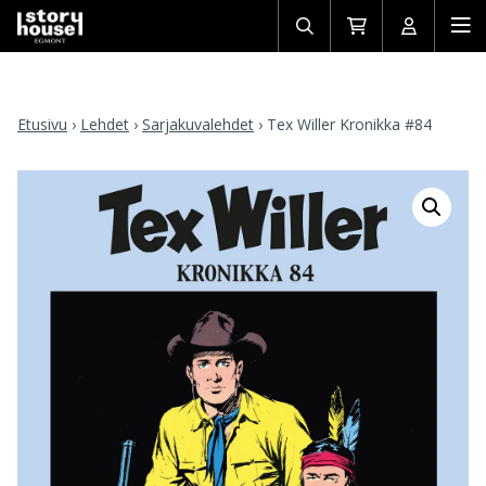
Avaa/sulje
Siirry
Avaa/sulj
Ava
haku
ostoskoriin
käyttäjän
mob
Etusivu
›
Lehdet
›
Sarjakuvalehdet
›
Tex Willer Kronikka #84