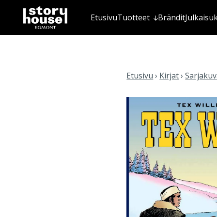
Etusivu
Tuotteet
Brändit
Julkaisu
Etusivu
›
Kirjat
›
Sarjakuva