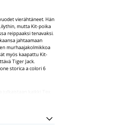
 vuodet vierähtäneet. Hän
lythin, mutta Kit-poika
sa reippaaksi tenavaksi.
ukaansa jahtaamaan
oen murhaajakolmikkoa
vät myös kaapattu Kit-
ittävä Tiger Jack.
one storica a colori 6
sa julkaistaan kaikki Tex
sa järjestyksessä.