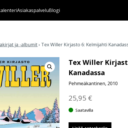
kalenteri
Asiakaspalvelu
Blogi
kirjat ja -albumit
›
Tex Willer Kirjasto 6: Kelmijahti Kanadas
Tex Willer Kirjast
Kanadassa
Pehmeäkantinen, 2010
25,95
€
Saatavilla