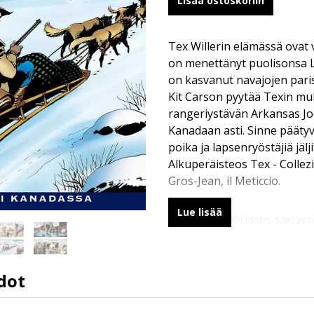
Lisää ostoskoriin
Tex Willerin elämässä ovat
on menettänyt puolisonsa Li
on kasvanut navajojen paris
Kit Carson pyytää Texin m
rangeriystävän Arkansas J
Kanadaan asti. Sinne pääty
poika ja lapsenryöstäjiä jälj
Alkuperäisteos Tex - Collezi
Gros-Jean, il Meticcio.
Lue lisää
Värillisessä Kirjasto-sarjas
Willer -tarinat kronologises
dot
9789522332547