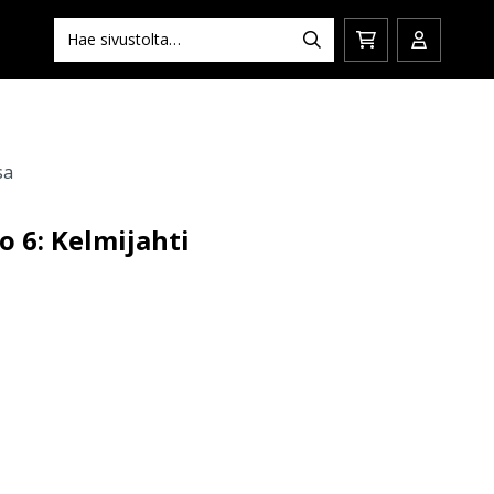
Hae:
Hae
Siirry
Avaa/sulj
ostoskoriin
käyttäjän
sa
o 6: Kelmijahti