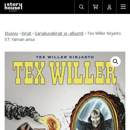
Avaa/sulje
Siirry
Avaa/sulj
Ava
haku
ostoskoriin
käyttäjän
mob
Etusivu
›
Kirjat
›
Sarjakuvakirjat ja -albumit
›
Tex Willer Kirjasto
57: Yaman ansa