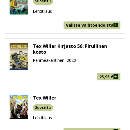
Suosittu
Lehtitilaus
Valitse vaihtoehdoista
Tex Willer Kirjasto 56: Pirullinen
kosto
Pehmeäkantinen, 2020
25,95
€
Tex Willer
Suosittu
Lehtitilaus