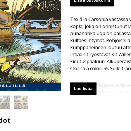
Lisää ostoskoriin
Texiä ja Carsonia vastassa 
kopla, joka on onnistunut 
punanahkaluopion paljast
kultaesiintymät. Pohjoisella
kumppaneineen joutuu atte
intiaanit ryöstävät Kit Wille
kidutuspaaluun. Alkuperäis
storica a colori 55 Sulle tracc
Värillisessä Kirjasto-sarjas
Lue lisää
Willer -tarinat kronologises
dot
9789523342781