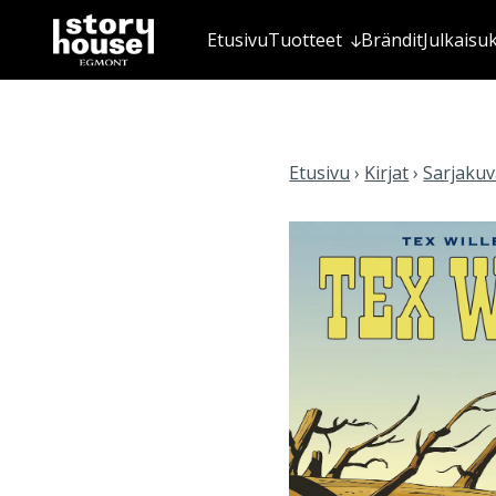
Etusivu
Tuotteet
Brändit
Julkaisu
Etusivu
›
Kirjat
›
Sarjakuva