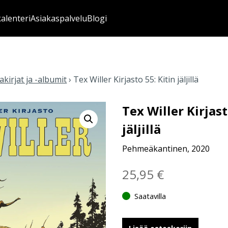
kalenteri
Asiakaspalvelu
Blogi
kirjat ja -albumit
›
Tex Willer Kirjasto 55: Kitin jäljillä
Tex Willer Kirjast
jäljillä
Pehmeäkantinen, 2020
25,95
€
Saatavilla