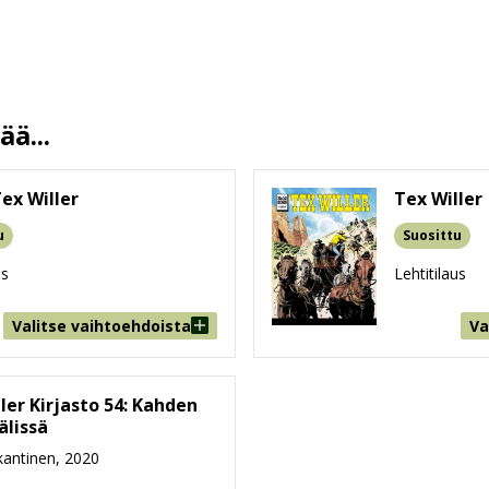
Gianluigi Bonelli
Aurelio Galleppini
J. L. Nyman
14.9.2020
ä...
13.5 %
298
ex Willer
Tex Willer
170 mm * 240 mm * 15 mm
u
Suosittu
520g
us
Lehtitilaus
9-99
Valitse vaihtoehdoista
Va
ler Kirjasto 54: Kahden
älissä
antinen, 2020