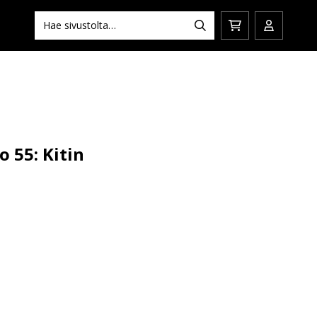
Hae:
Hae
Siirry
Avaa/sulj
ostoskoriin
käyttäjän
o 55: Kitin