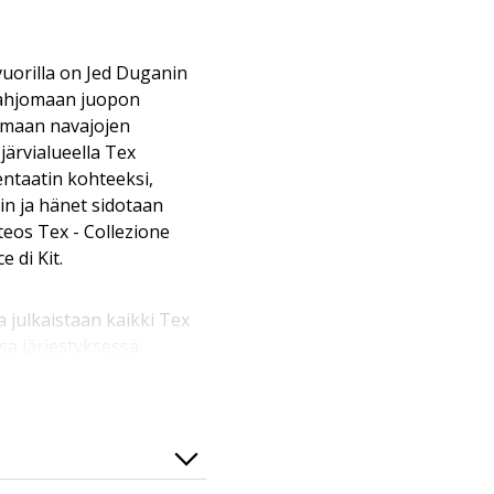
vuorilla on Jed Duganin
lahjomaan juopon
amaan navajojen
 järvialueella Tex
ntaatin kohteeksi,
rin ja hänet sidotaan
teos Tex - Collezione
e di Kit.
sa julkaistaan kaikki Tex
sa järjestyksessä.