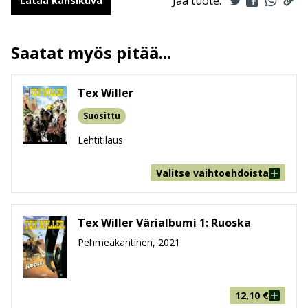
Jaa tuote:
Lataa kansikuva
Kuvittajat
Aurelio Galleppini
Kääntäjät
J. L. Nyman
Saatat myös pitää...
Ilmestymispäivä
23.5.2019
ALV
13.5 %
Tex Willer
Sivumäärä
298
Koko
171 mm * 240 mm * 17 mm
Suosittu
leveys x korkeus x paksuus
Lehtitilaus
Paino
526g
Ikäryhmä
9-99
Valitse vaihtoehdoista
Tex Willer Värialbumi 1: Ruoska
Pehmeäkantinen, 2021
12,10
€