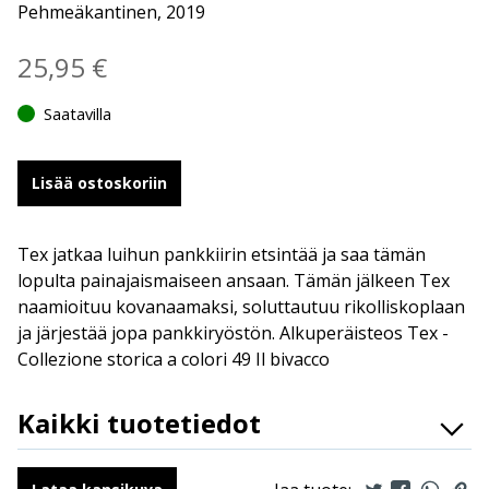
Pehmeäkantinen, 2019
25,95
€
Saatavilla
Lisää ostoskoriin
Tex jatkaa luihun pankkiirin etsintää ja saa tämän
lopulta painajaismaiseen ansaan. Tämän jälkeen Tex
naamioituu kovanaamaksi, soluttautuu rikolliskoplaan
ja järjestää jopa pankkiryöstön. Alkuperäisteos Tex -
Collezione storica a colori 49 Il bivacco
Kaikki tuotetiedot
ISBN
9789523341883
Kirjoittajat
Gianluigi Bonelli