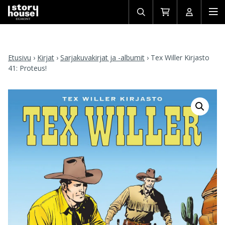
Avaa/sulje
Siirry
Avaa/sulj
Ava
haku
ostoskoriin
käyttäjän
mob
Etusivu
›
Kirjat
›
Sarjakuvakirjat ja -albumit
›
Tex Willer Kirjasto
41: Proteus!