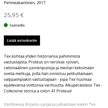
Pehmeäkantinen, 2017
25,95
€
Saatavilla
Lisää ostoskoriin
Tex kohtaa yhden historiansa pahimmista
vastustajista. Proteus on nerokas ryöväri,
rationaalinen juonenpunoja ja mestari keksimään
ovelia metkuja, joilla hän onnistuu petkuttamaan
valppaimpiakin vastustajiaan - jopa Tex huomaa
epäilevänsä voittonsa varmuutta. Alkuperäisteos Tex -
Collezione storica a colori 41 Proteus!
Värillisessä Kirjasto-sarjassa julkaistaan kaikki Tex