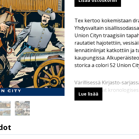
Lisää ostoskoriin
Tex kertoo kokemistaan dra
Yhdysvaltain sisällissodass
Union Cityn traagisiin tapaht
rautatiet hajotettiin, vesisäil
lennätinlinjat katkottiin ja 
kaupungissa. Alkuperäisteo
storica a colori 52 Union Cit
Värillisessä Kirjasto-sarjas
Willer -tarinat kronologises
Lue lisää
dot
9789523342750