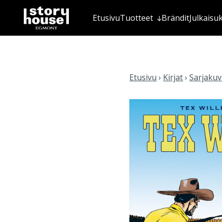
Etusivu
Tuotteet
Brändit
Julkaisu
Etusivu
›
Kirjat
›
Sarjakuva