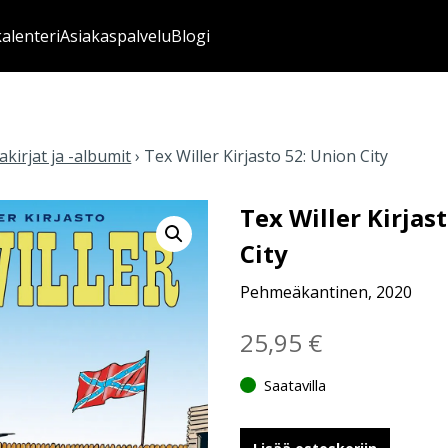
kalenteri
Asiakaspalvelu
Blogi
kirjat ja -albumit
›
Tex Willer Kirjasto 52: Union City
Tex Willer Kirjas
City
Pehmeäkantinen, 2020
25,95
€
Saatavilla