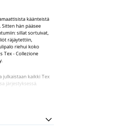
maattisista käänteistä
a. Sitten hän pääsee
umiin: sillat sortuivat,
iöt räjäytettiin,
tulipalo riehui koko
s Tex - Collezione
y.
sa julkaistaan kaikki Tex
sa järjestyksessä.