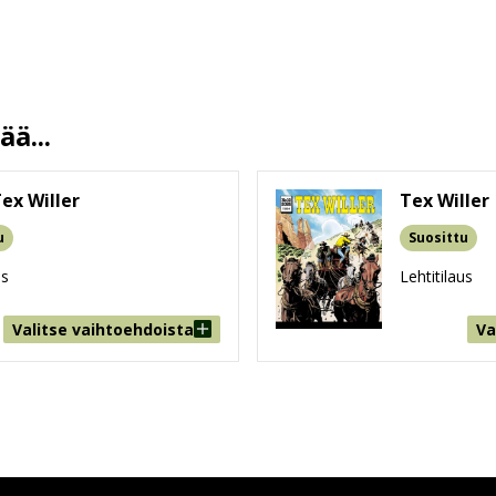
Gianluigi Bonelli
Aurelio Galleppini
J. L Nyman
8.1.2020
ä...
13.5 %
298
ex Willer
Tex Willer
170 mm * 240 mm * 15 mm
u
Suosittu
518g
us
Lehtitilaus
9-99
Valitse vaihtoehdoista
Va