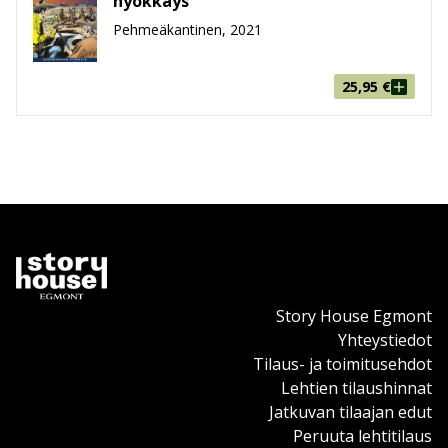
hyökkäys
Pehmeäkantinen, 2021
25,95
€
Story House Egmont
Yhteystiedot
Tilaus- ja toimitusehdot
Lehtien tilaushinnat
Jatkuvan tilaajan edut
Peruuta lehtitilaus