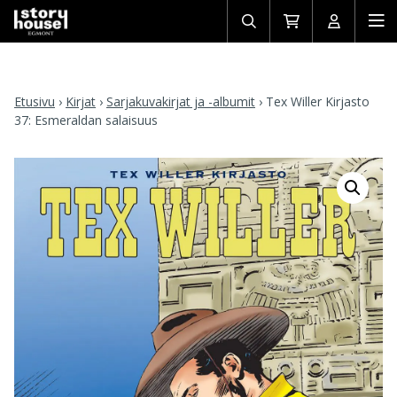
Avaa/sulje
Siirry
Avaa/sulj
Ava
haku
ostoskoriin
käyttäjän
mob
Etusivu
›
Kirjat
›
Sarjakuvakirjat ja -albumit
›
Tex Willer Kirjasto
37: Esmeraldan salaisuus