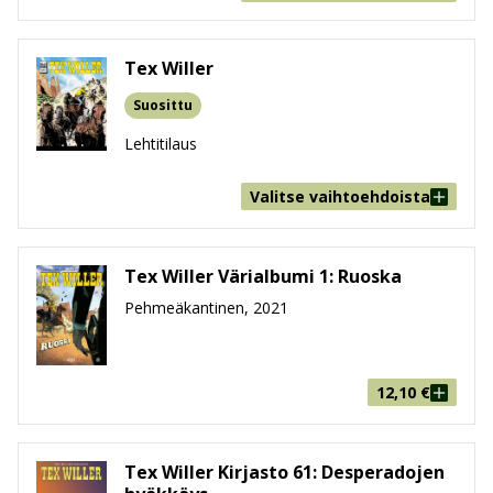
Tex Willer
Suosittu
Lehtitilaus
Valitse vaihtoehdoista
Tex Willer Värialbumi 1: Ruoska
Pehmeäkantinen, 2021
12,10
€
Tex Willer Kirjasto 61: Desperadojen