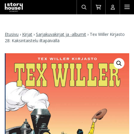
Avaa/sulje
Siirry
Avaa/sulj
Ava
haku
ostoskoriin
käyttäjän
mob
Etusivu
›
Kirjat
›
Sarjakuvakirjat ja -albumit
›
Tex Willer Kirjasto
28: Kaksintaistelu iltapäivällä