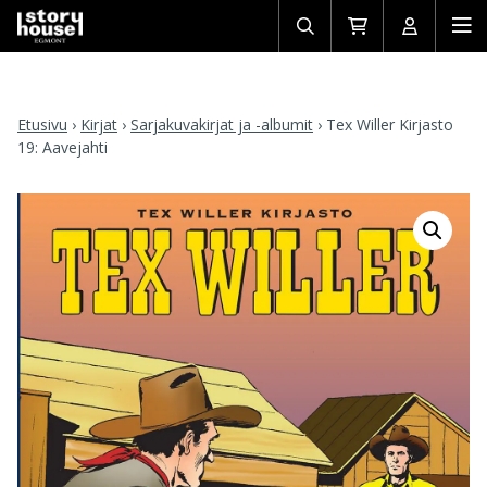
Avaa/sulje
Siirry
Avaa/sulj
Ava
haku
ostoskoriin
käyttäjän
mob
Etusivu
›
Kirjat
›
Sarjakuvakirjat ja -albumit
›
Tex Willer Kirjasto
19: Aavejahti