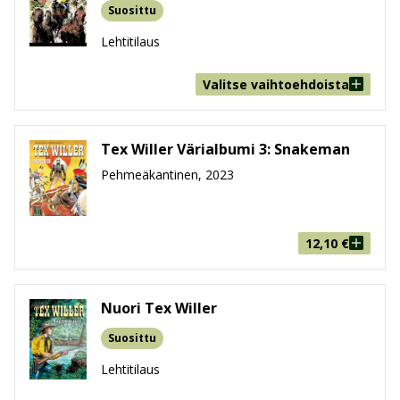
Suosittu
Lehtitilaus
Valitse vaihtoehdoista
Tex Willer Värialbumi 3: Snakeman
Pehmeäkantinen, 2023
12,10
€
Nuori Tex Willer
Suosittu
Lehtitilaus