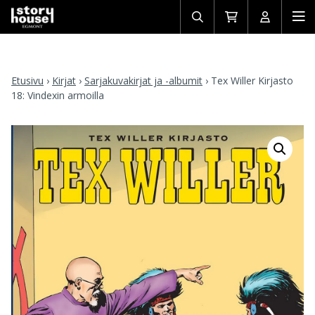
Avaa/sulje
Siirry
Avaa/sulj
Ava
haku
ostoskoriin
käyttäjän
mob
Etusivu
›
Kirjat
›
Sarjakuvakirjat ja -albumit
›
Tex Willer Kirjasto
18: Vindexin armoilla