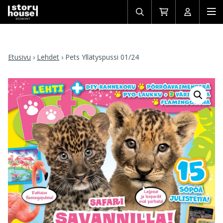
Avaa/sulje
Siirry
Avaa/sulj
Ava
haku
ostoskoriin
käyttäjän
mob
Etusivu
›
Lehdet
›
Pets Yllätyspussi 01/24