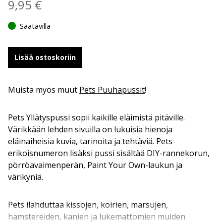
9,95
€
Saatavilla
Lisää ostoskoriin
Muista myös muut
Pets Puuhapussit
!
Pets Yllätyspussi sopii kaikille eläimistä pitäville.
Värikkään lehden sivuilla on lukuisia hienoja
eläinaiheisia kuvia, tarinoita ja tehtäviä. Pets-
erikoisnumeron lisäksi pussi sisältää DIY-rannekorun,
pörröavaimenperän, Paint Your Own-laukun ja
värikyniä.
Pets ilahduttaa kissojen, koirien, marsujen,
hamstereiden, kanien ja lukemattomien muiden