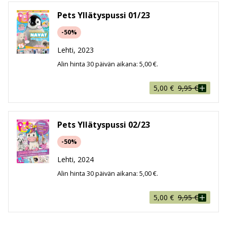
myös jokin villieläin joko kaukaa maailmalta tai
lähempää Pohjolasta. Petsin sivuilta löytyy
Pets Yllätyspussi 01/23
säännöllisesti hauskoja eläinaiheisia vinkkejä, uutisia ja
-50%
tehtäviä.
Lehti, 2023
Alin hinta 30 päivän aikana:
5,00
€
.
Alkuperäinen
Nykyinen
5,00
€
9,95
€
hinta
hinta
oli:
on:
9,95 €.
5,00 €.
Pets Yllätyspussi 02/23
-50%
Lehti, 2024
Alin hinta 30 päivän aikana:
5,00
€
.
Alkuperäinen
Nykyinen
5,00
€
9,95
€
hinta
hinta
oli:
on:
9,95 €.
5,00 €.