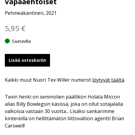
vapaaehtoiset
Pehmeäkantinen, 2021
5,95
€
Saatavilla
Lisää ostoskoriin
Kaikki muut Nuori Tex Willer numerot
löytyvät täältä
.
Texin henki on seminolien päällikön Holata Miccon
alias Billy Bowlegsin käsissä, joka on ollut sotajalalla
valkoisia vastaan 30 vuotta... Lisäksi sankarimme
kintereillä on hellittämätön liittovaltion agentti Brian
Carswell!