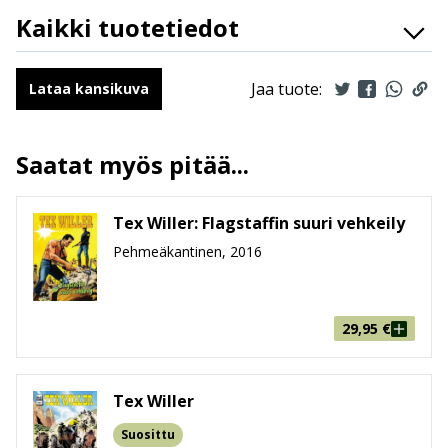
Kaikki tuotetiedot
Ilmestymispäivä
29.9.2021
ALV
10 %
Jaa tuote:
Lataa kansikuva
Sivumäärä
68 sivua
Koko
150 mm * 210 mm * 5 mm
Saatat myös pitää...
leveys x korkeus x paksuus
Paino
105g
Ikäryhmä
9-99
Tex Willer: Flagstaffin suuri vehkeily
Pehmeäkantinen, 2016
29,95
€
Tex Willer
Suosittu