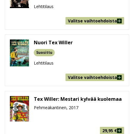
Lehtitilaus
Valitse vaihtoehdoista
Nuori Tex Willer
Suosittu
Lehtitilaus
Valitse vaihtoehdoista
Tex Willer: Mestari kylvää kuolemaa
Pehmeäkantinen, 2017
29,95
€