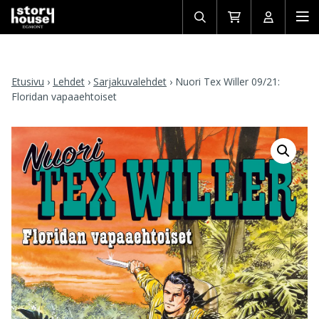
Avaa/sulje
Siirry
Avaa/sulj
Ava
haku
ostoskoriin
käyttäjän
mob
Etusivu
›
Lehdet
›
Sarjakuvalehdet
›
Nuori Tex Willer 09/21:
Floridan vapaaehtoiset