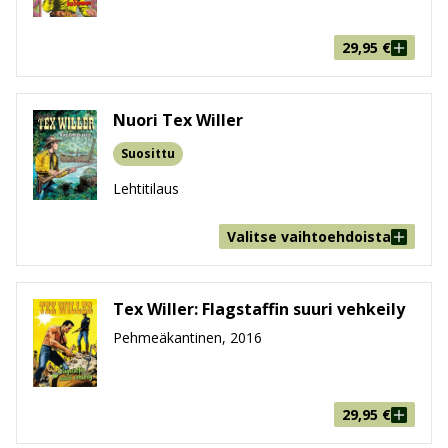
29,95
€
Nuori Tex Willer
Suosittu
Lehtitilaus
Valitse vaihtoehdoista
Tex Willer: Flagstaffin suuri vehkeily
Pehmeäkantinen, 2016
29,95
€