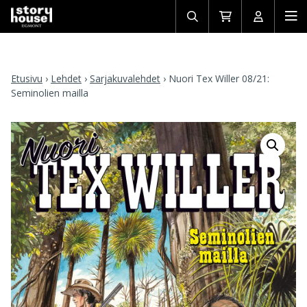
Avaa/sulje
Siirry
Avaa/sulj
Ava
haku
ostoskoriin
käyttäjän
mob
Etusivu
›
Lehdet
›
Sarjakuvalehdet
›
Nuori Tex Willer 08/21:
Seminolien mailla