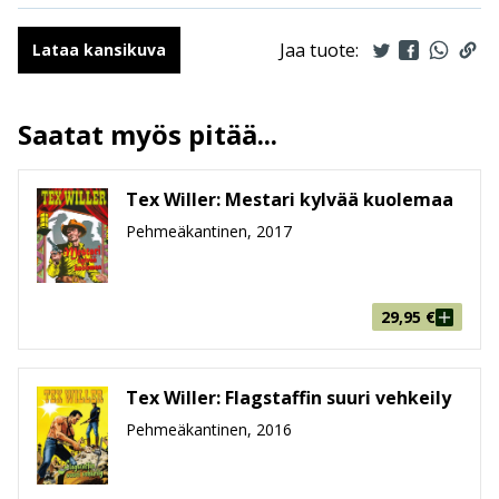
Ilmestymispäivä
3.6.2020
ALV
10 %
Jaa tuote:
Lataa kansikuva
Sivumäärä
68 sivua
Koko
150 mm * 210 mm * 5 mm
Saatat myös pitää...
leveys x korkeus x paksuus
Paino
105g
Ikäryhmä
9-99
Tex Willer: Mestari kylvää kuolemaa
Pehmeäkantinen, 2017
29,95
€
Tex Willer: Flagstaffin suuri vehkeily
Pehmeäkantinen, 2016