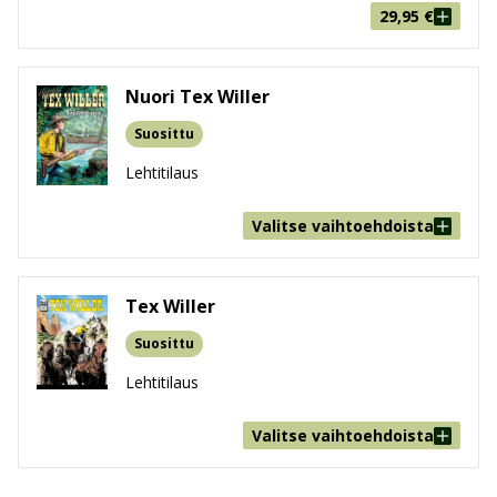
29,95
€
Nuori Tex Willer
Suosittu
Lehtitilaus
Valitse vaihtoehdoista
Tex Willer
Suosittu
Lehtitilaus
Valitse vaihtoehdoista