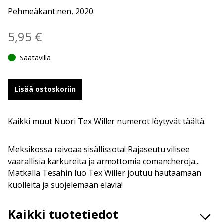
Pehmeäkantinen, 2020
5,95
€
Saatavilla
Lisää ostoskoriin
Kaikki muut Nuori Tex Willer numerot
löytyvät täältä
.
Meksikossa raivoaa sisällissota! Rajaseutu vilisee
vaarallisia karkureita ja armottomia comancheroja...
Matkalla Tesahin luo Tex Willer joutuu hautaamaan
kuolleita ja suojelemaan eläviä!
Kaikki tuotetiedot