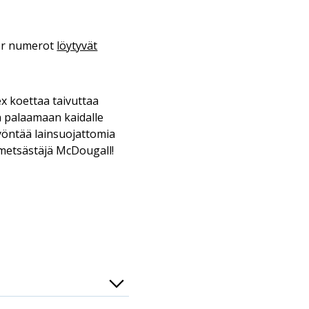
ler numerot
löytyvät
x koettaa taivuttaa
n palaamaan kaidalle
n työntää lainsuojattomia
nmetsästäjä McDougall!