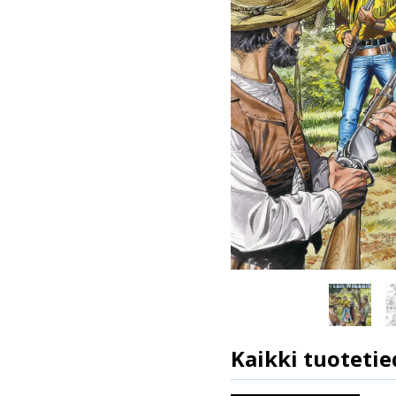
Kaikki tuotetie
Ilmestymispäivä