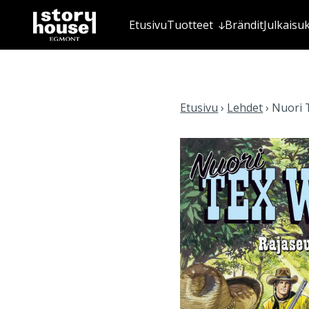
Etusivu
Tuotteet
Brändit
Julkaisu
Etusivu
›
Lehdet
›
Nuori 