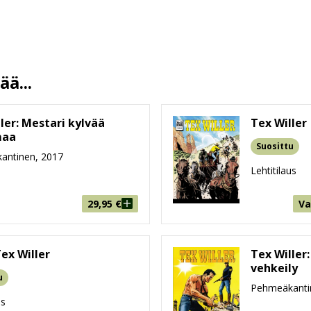
10 %
68 sivua
150 mm * 210 mm * 5 mm
ä...
105g
9-99
ler: Mestari kylvää
Tex Willer
maa
Suosittu
antinen, 2017
Lehtitilaus
29,95
€
Va
ex Willer
Tex Willer:
vehkeily
u
Pehmeäkanti
us