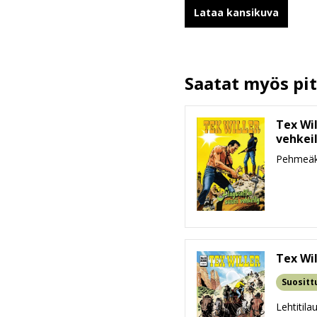
ALV
Lataa kansikuva
Sivumäärä
Koko
leveys x korkeus x paksuus
Saatat myös pitä
Paino
Ikäryhmä
Tex Wil
vehkei
Pehmeäk
Tex Wil
Suositt
Lehtitila