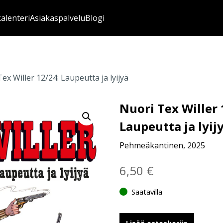
kalenteri
Asiakaspalvelu
Blogi
ex Willer 12/24: Laupeutta ja lyijyä
Nuori Tex Willer 
Laupeutta ja lyij
Pehmeäkantinen, 2025
6,50
€
Saatavilla