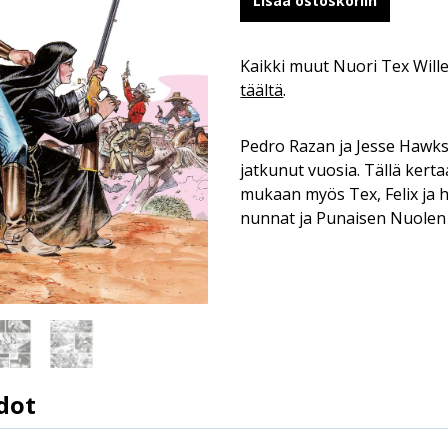
Lisää ostoskoriin
Kaikki muut Nuori Tex Wil
täältä
.
Pedro Razan ja Jesse Hawksin
jatkunut vuosia. Tällä ker
mukaan myös Tex, Felix ja h
nunnat ja Punaisen Nuolen 
dot
2.1.2025