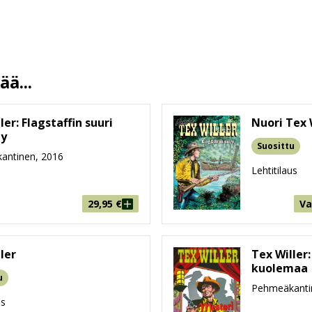
10 %
68 sivua
150 mm * 210 mm * 5 mm
ä...
105g
9-99
ler: Flagstaffin suuri
Nuori Tex 
ly
Suosittu
antinen, 2016
Lehtitilaus
29,95
€
Va
ler
Tex Willer
kuolemaa
u
Pehmeäkanti
us