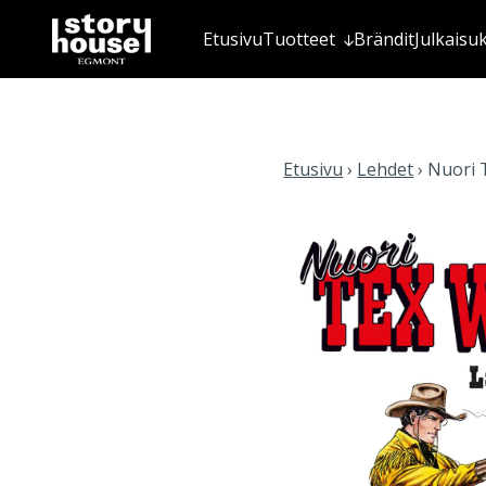
Etusivu
Tuotteet
Brändit
Julkaisu
Etusivu
›
Lehdet
›
Nuori T