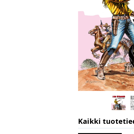
Kaikki tuotetie
Ilmestymispäivä