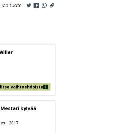
Jaa tuote:
Willer
litse vaihtoehdoista
: Mestari kylvää
nen, 2017