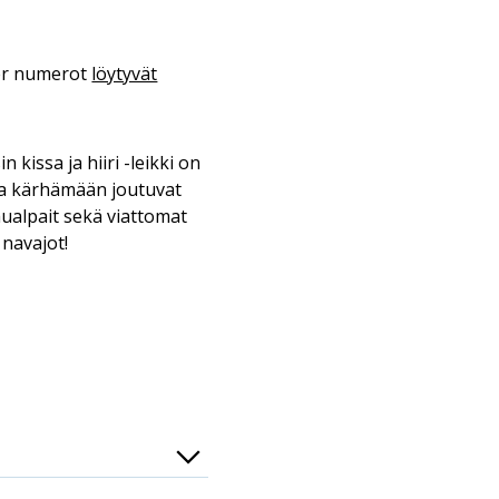
ler numerot
löytyvät
 kissa ja hiiri -leikki on
taa kärhämään joutuvat
ualpait sekä viattomat
navajot!