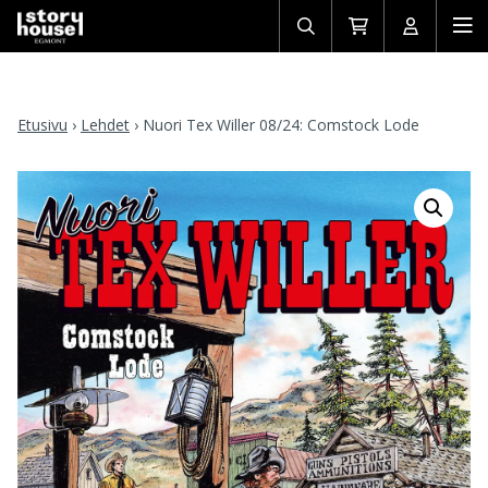
Avaa/sulje
Siirry
Avaa/sulj
Ava
haku
ostoskoriin
käyttäjän
mob
Etusivu
›
Lehdet
›
Nuori Tex Willer 08/24: Comstock Lode