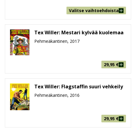
Valitse vaihtoehdoista
Tex Willer: Mestari kylvää kuolemaa
Pehmeäkantinen, 2017
29,95
€
Tex Willer: Flagstaffin suuri vehkeily
Pehmeäkantinen, 2016
29,95
€