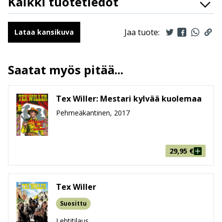
Kaikki tuotetiedot
Ilmestymispäivä
7.5.2025
ALV
10 %
Jaa tuote:
Lataa kansikuva
Sivumäärä
68 sivua
Koko
150 mm * 210 mm * 5 mm
Saatat myös pitää...
leveys x korkeus x paksuus
Paino
105g
Ikäryhmä
9-99
Tex Willer: Mestari kylvää kuolemaa
Pehmeäkantinen, 2017
29,95
€
Tex Willer
Suosittu
Lehtitilaus