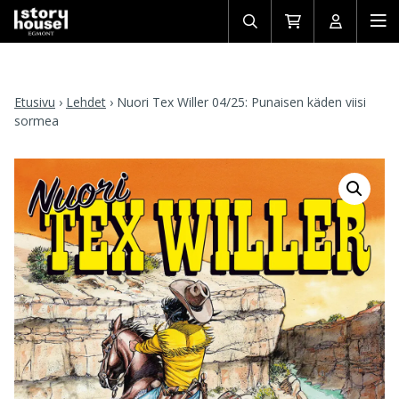
Avaa/sulje
Siirry
Avaa/sulj
Ava
haku
ostoskoriin
käyttäjän
mob
Etusivu
›
Lehdet
›
Nuori Tex Willer 04/25: Punaisen käden viisi
sormea