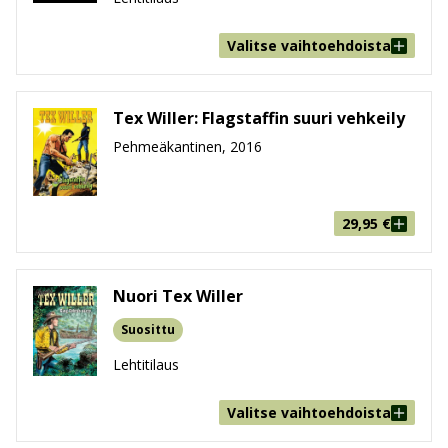
Valitse vaihtoehdoista
Tex Willer: Flagstaffin suuri vehkeily
Pehmeäkantinen, 2016
29,95
€
Nuori Tex Willer
Suosittu
Lehtitilaus
Valitse vaihtoehdoista