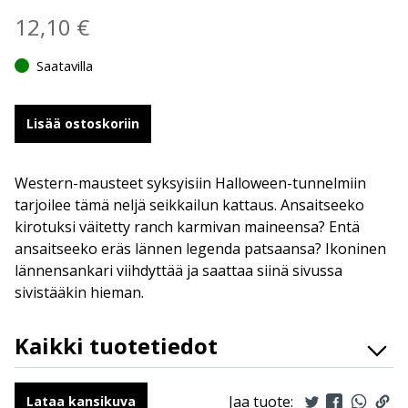
12,10
€
Saatavilla
Lisää ostoskoriin
Western-mausteet syksyisiin Halloween-tunnelmiin
tarjoilee tämä neljä seikkailun kattaus. Ansaitseeko
kirotuksi väitetty ranch karmivan maineensa? Entä
ansaitseeko eräs lännen legenda patsaansa? Ikoninen
lännensankari viihdyttää ja saattaa siinä sivussa
sivistääkin hieman.
Kaikki tuotetiedot
ISBN
9789523341371
Kirjoittajat
Claude Guylouis, X. Fauche, J.
Jaa tuote:
Lataa kansikuva