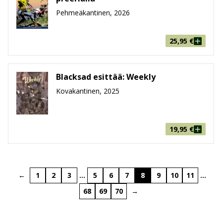
Pehmeäkantinen, 2026
25,95
€
Blacksad esittää: Weekly
Kovakantinen, 2025
19,95
€
←
1
2
3
…
5
6
7
8
9
10
11
…
68
69
70
→