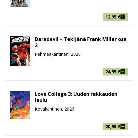
12,95
€
Daredevil – Tekijänä Frank Miller osa
2
Pehmeäkantinen, 2026
24,95
€
Love College 3: Uuden rakkauden
laulu
Kovakantinen, 2026
20,95
€