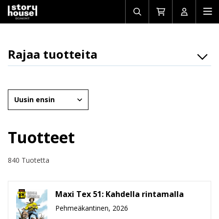
Avaa/sulje
Siirry
Avaa/sulj
Ava
haku
ostoskoriin
käyttäjän
mob
Rajaa tuotteita
Osasto
Brändit
Järjestä
Ikäryhmät
Tuotemuoto
Tuotteet
Hinta
840 Tuotetta
Maxi Tex 51: Kahdella rintamalla
Pehmeäkantinen, 2026