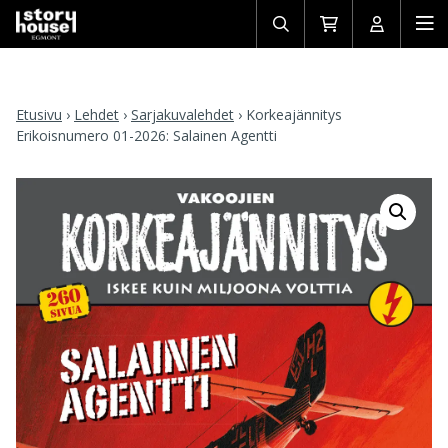
Avaa/sulje
Siirry
Avaa/sulj
Ava
haku
ostoskoriin
käyttäjän
mob
Etusivu
›
Lehdet
›
Sarjakuvalehdet
›
Korkeajännitys
Erikoisnumero 01-2026: Salainen Agentti