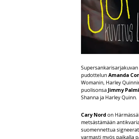
Supersankarisarjakuvan ys
pudottelun
Amanda Con
Womanin, Harley Quinnin 
puolisonsa
Jimmy Palmi
Shanna ja Harley Quinn.
Cary Nord
on Härmässäki
metsästämään antikvariaat
suomennettua signeeratt
varmasti myös paikalla 