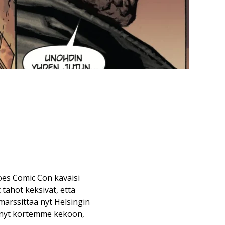
oes Comic Con käväisi
 tahot keksivät, että
arssittaa nyt Helsingin
e nyt kortemme kekoon,