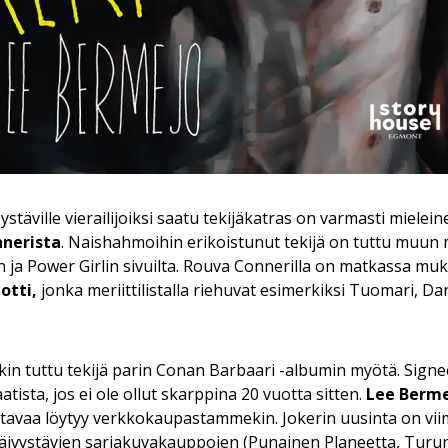
täville vierailijoiksi saatu tekijäkatras on varmasti mielei
nerista
. Naishahmoihin erikoistunut tekijä on tuttu muu
ja Power Girlin sivuilta. Rouva Connerilla on matkassa muk
otti,
jonka meriittilistalla riehuvat esimerkiksi Tuomari, Da
n tuttu tekijä parin Conan Barbaari -albumin myötä. Signee
ista, jos ei ole ollut skarppina 20 vuotta sitten.
Lee Berm
avaa löytyy verkkokaupastammekin. Jokerin uusinta on vii
päivystävien sarjakuvakauppojen (Punainen Planeetta, Tur