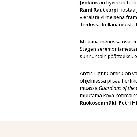
Jenkins
on hyvinkin tutt
Rami Rautkorpi
nostaa 
vieraista viimeisenä fram
Tiedossa kullanarvoista t
Mukana menossa ovat myö
Stagen seremoniamestar
sunnuntain päätteeksi, 
Arctic Light Comic Con
va
ohjelmassa piisaa herkku
muassa
Guardians of the 
muutama kova kotimaine
Ruokosenmäki
,
Petri H