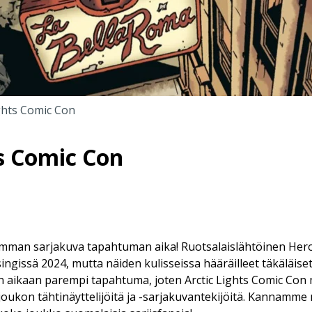
ights Comic Con
ts Comic Con
imman sarjakuva tapahtuman aika! Ruotsalaislähtöinen Her
ngissä 2024, mutta näiden kulisseissa hääräilleet täkäläiset
 aikaan parempi tapahtuma, joten Arctic Lights Comic Con m
oukon tähtinäyttelijöitä ja -sarjakuvantekijöitä. Kannamm