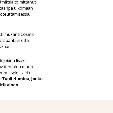
ämiksiä toimittanut
etaanpa ulkomaan
 toteuttamisessa.
ti mukana Cosmic
ä lauantain että
ukaan.
ijöiden lisäksi
itävät huolen muun
ennukseksi vielä
a:
Tuuli Humina
,
Jouko
itikainen
…