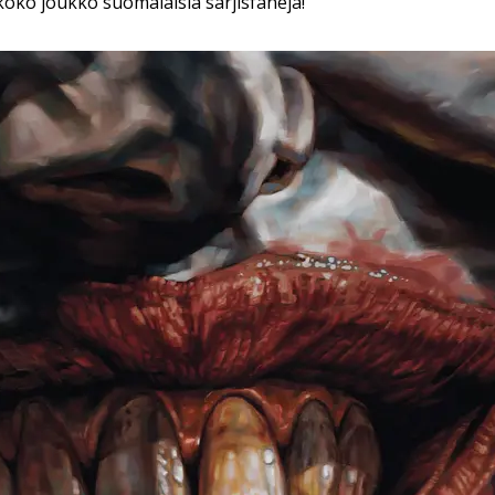
koko joukko suomalaisia sarjisfaneja!