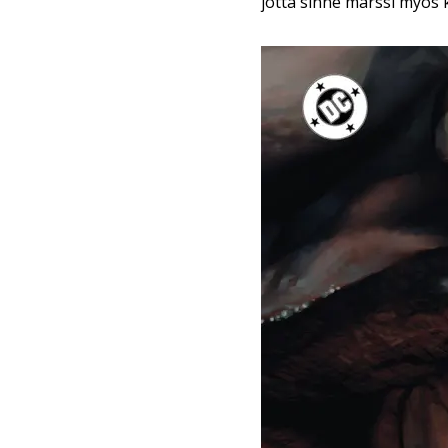
jotta sinne marssi myös 