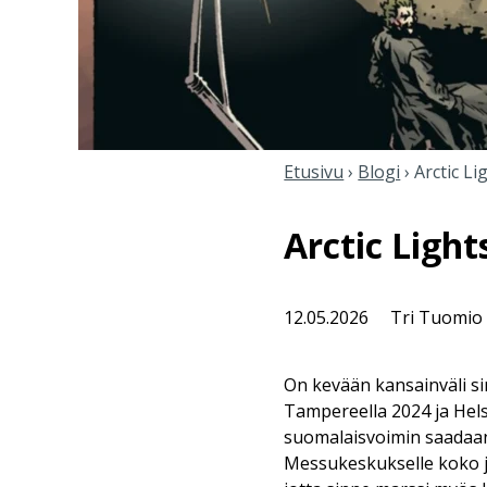
Etusivu
›
Blogi
›
Arctic L
Arctic Ligh
12.05.2026
Tri Tuomio
On kevään kansainväli s
Tampereella 2024 ja Helsi
suomalaisvoimin saadaan
Messukeskukselle koko j