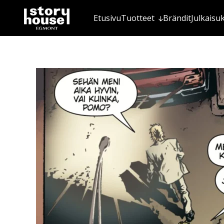
Etusivu
Tuotteet
Brändit
Julkaisu