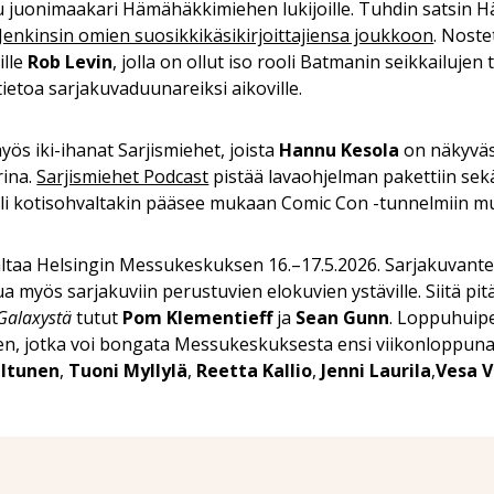
u juonimaakari Hämähäkkimiehen lukijoille. Tuhdin satsin H
Jenkinsin omien suosikkikäsikirjoittajiensa joukkoon
. Nost
ille
Rob Levin
, jolla on ollut iso rooli Batmanin seikkailujen
ietoa sarjakuvaduunareiksi aikoville.
s iki-ihanat Sarjismiehet, joista
Hannu Kesola
on näkyväs
ina.
Sarjismiehet Podcast
pistää lavaohjelman pakettiin sek
eli kotisohvaltakin pääsee mukaan Comic Con -tunnelmiin m
ltaa Helsingin Messukeskuksen 16.–17.5.2026. Sarjakuvantek
a myös sarjakuviin perustuvien elokuvien ystäville. Siitä p
Galaxystä
tutut
Pom Klementieff
ja
Sean Gunn
. Loppuhuip
n, jotka voi bongata Messukeskuksesta ensi viikonloppun
iltunen
,
Tuoni Myllylä
,
Reetta Kallio
,
Jenni Laurila
,
Vesa V