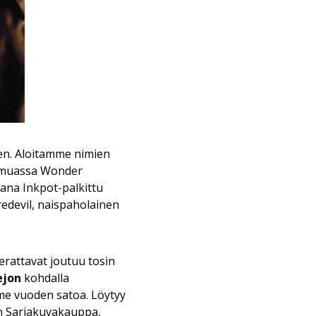
nen. Aloitamme nimien
n muassa Wonder
ana Inkpot-palkittu
redevil, naispaholainen
rattavat joutuu tosin
ejon
kohdalla
me vuoden satoa. Löytyy
un Sarjakuvakauppa,