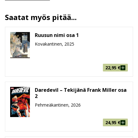
Kuvittajat
Jouko Ruokosenmäki
Ilmestymispäivä
25.3.2026
Saatat myös pitää...
ALV
13.5 %
Sivumäärä
48
Ruusun nimi osa 1
Koko
214 mm * 286 mm * 5 mm
leveys x korkeus x paksuus
Kovakantinen, 2025
Paino
216g
Ikäryhmä
9-99
22,95
€
Daredevil – Tekijänä Frank Miller osa
2
Pehmeäkantinen, 2026
24,95
€