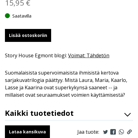
15,95
€
Saatavilla
Lisää ostoskoriin
Story House Egmont blogi:
Voimat: Tähdetön
Suomalaisista supervoimaisista ihmisistä kertova
sarjakuvatrilogia päättyy. Mistä Laura, Maria, Kaarlo,
Lasse ja Kaarina ovat superkykynsä saaneet -- ja
millaiset ovat seuraamukset voimien käyttämisestä?
Kaikki tuotetiedot
ISBN
9789523348417
Kirjoittajat
Jouko Ruokosenmäki
Jaa tuote:
Lataa kansikuva