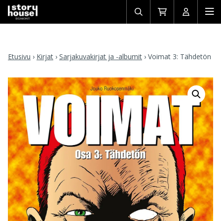
Avaa/sulje
Siirry
Avaa/sulj
Ava
haku
ostoskoriin
käyttäjän
mob
Etusivu
›
Kirjat
›
Sarjakuvakirjat ja -albumit
›
Voimat 3: Tähdetön