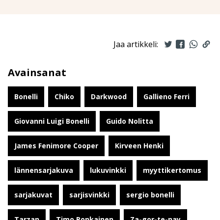
Jaa artikkeli:
Avainsanat
Bonelli
Chiko
Darkwood
Gallieno Ferri
Giovanni Luigi Bonelli
Guido Nolitta
James Fenimore Cooper
Kirveen Henki
lännensarjakuva
lukuvinkki
myyttikertomus
sarjakuvat
sarjisvinkki
sergio bonelli
Tarzan
Timo Ronkainen
Za-gor-te-nay