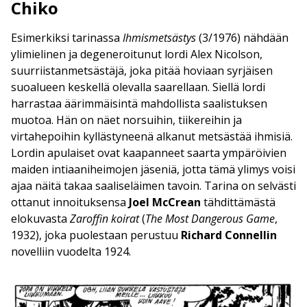
Chiko
Esimerkiksi tarinassa
Ihmismetsästys
(3/1976) nähdään
ylimielinen ja degeneroitunut lordi Alex Nicolson,
suurriistanmetsästäjä, joka pitää hoviaan syrjäisen
suoalueen keskellä olevalla saarellaan. Siellä lordi
harrastaa äärimmäisintä mahdollista saalistuksen
muotoa. Hän on näet norsuihin, tiikereihin ja
virtahepoihin kyllästyneenä alkanut metsästää ihmisiä.
Lordin apulaiset ovat kaapanneet saarta ympäröivien
maiden intiaaniheimojen jäseniä, jotta tämä ylimys voisi
ajaa näitä takaa saaliseläimen tavoin. Tarina on selvästi
ottanut innoituksensa
Joel McCrean
tähdittämästä
elokuvasta
Zaroffin koirat
(
The Most Dangerous Game
,
1932), joka puolestaan perustuu
Richard Connellin
novelliin vuodelta 1924.