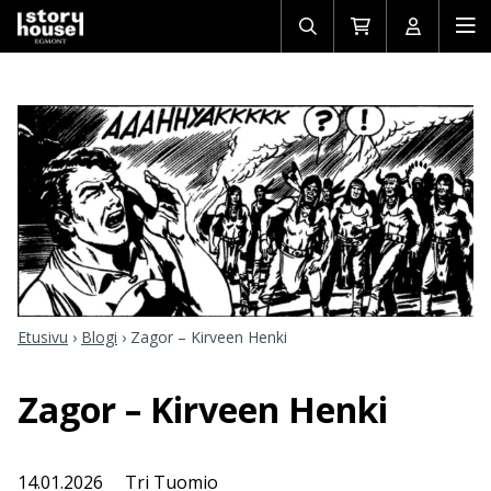
Avaa/sulje
Siirry
Avaa/sulj
Ava
haku
ostoskoriin
käyttäjän
mob
Etusivu
›
Blogi
›
Zagor – Kirveen Henki
Zagor – Kirveen Henki
14.01.2026
Tri Tuomio