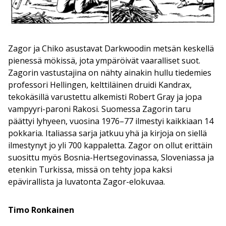
Zagor ja Chiko asustavat Darkwoodin metsän keskellä
pienessä mökissä, jota ympäröivät vaaralliset suot.
Zagorin vastustajina on nähty ainakin hullu tiedemies
professori Hellingen, kelttiläinen druidi Kandrax,
tekokäsillä varustettu alkemisti Robert Gray ja jopa
vampyyri-paroni Rakosi. Suomessa Zagorin taru
päättyi lyhyeen, vuosina 1976–77 ilmestyi kaikkiaan 14
pokkaria. Italiassa sarja jatkuu yhä ja kirjoja on siellä
ilmestynyt jo yli 700 kappaletta. Zagor on ollut erittäin
suosittu myös Bosnia-Hertsegovinassa, Sloveniassa ja
etenkin Turkissa, missä on tehty jopa kaksi
epävirallista ja luvatonta Zagor-elokuvaa.
Timo Ronkainen