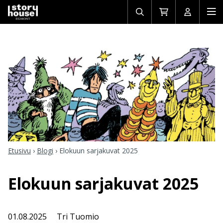
Avaa/sulje
Siirry
Avaa/sulj
Ava
haku
ostoskoriin
käyttäjän
mob
Etusivu
›
Blogi
›
Elokuun sarjakuvat 2025
Elokuun sarjakuvat 2025
01.08.2025
Tri Tuomio