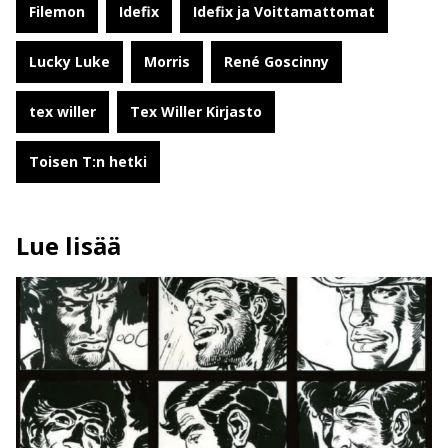
Filemon
Idefix
Idefix ja Voittamattomat
Lucky Luke
Morris
René Goscinny
tex willer
Tex Willer Kirjasto
Toisen T:n hetki
Lue lisää