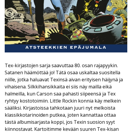
Tex-kirjastojen sarja saavuttaa 80. osan rajapyykin.
Satanen häämöttää jo! Tätä osaa uskaltaa suositella
niille, jotka haluavat Texinsä aivan erityisen häijynä ja
vihaisena. Silkkihansikkaita ei siis näy mailla eikä
halmeilla, kun Carson saa pahasti siipeensä ja Tex
ryhtyy kostotoimiin. Little Rockin konnia käy melkein
sääliksi. Kirjastoissa tahkotaan juuri nyt melkoista
klassikkotarinoiden putkea, joten kannattaa ottaa
tästä albumisarjasta koppi, jos Texin suosion syyt
kiinnostavat. Kartoitimme kevään suuren Tex-kisan