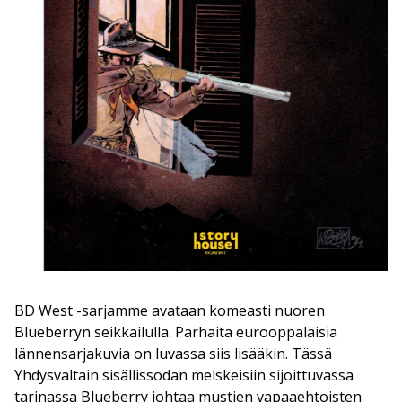
BD West -sarjamme avataan komeasti nuoren
Blueberryn seikkailulla. Parhaita eurooppalaisia
lännensarjakuvia on luvassa siis lisääkin. Tässä
Yhdysvaltain sisällissodan melskeisiin sijoittuvassa
tarinassa Blueberry johtaa mustien vapaaehtoisten