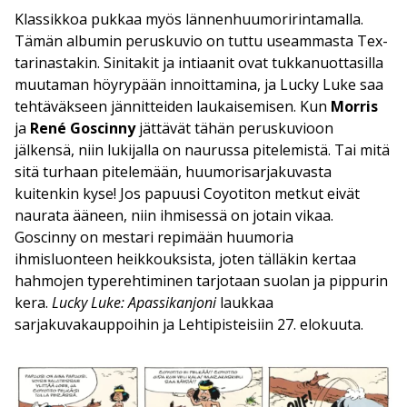
Klassikkoa pukkaa myös lännenhuumoririntamalla.
Tämän albumin peruskuvio on tuttu useammasta Tex-
tarinastakin. Sinitakit ja intiaanit ovat tukkanuottasilla
muutaman höyrypään innoittamina, ja Lucky Luke saa
tehtäväkseen jännitteiden laukaisemisen. Kun
Morris
ja
René Goscinny
jättävät tähän peruskuvioon
jälkensä, niin lukijalla on naurussa pitelemistä. Tai mitä
sitä turhaan pitelemään, huumorisarjakuvasta
kuitenkin kyse! Jos papuusi Coyotiton metkut eivät
naurata ääneen, niin ihmisessä on jotain vikaa.
Goscinny on mestari repimään huumoria
ihmisluonteen heikkouksista, joten tälläkin kertaa
hahmojen typerehtiminen tarjotaan suolan ja pippurin
kera.
Lucky Luke: Apassikanjoni
laukkaa
sarjakuvakauppoihin ja Lehtipisteisiin 27. elokuuta.