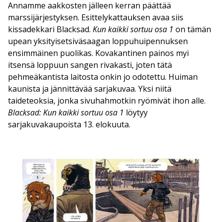
Annamme aakkosten jälleen kerran päättää
marssijärjestyksen. Esittelykattauksen avaa siis
kissadekkari Blacksad.
Kun kaikki sortuu osa 1
on tämän
upean yksityisetsiväsaagan loppuhuipennuksen
ensimmäinen puolikas. Kovakantinen painos myi
itsensä loppuun sangen rivakasti, joten tätä
pehmeäkantista laitosta onkin jo odotettu. Huiman
kaunista ja jännittävää sarjakuvaa. Yksi niitä
taideteoksia, jonka sivuhahmotkin ryömivät ihon alle.
Blacksad: Kun kaikki sortuu osa 1
löytyy
sarjakuvakaupoista 13. elokuuta.