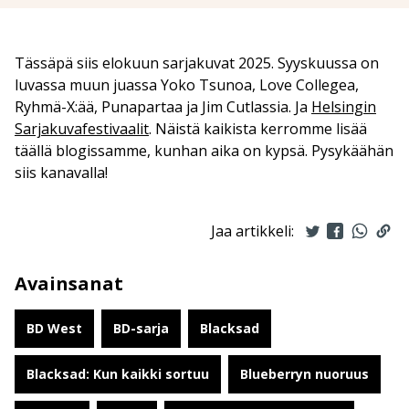
Tässäpä siis elokuun sarjakuvat 2025. Syyskuussa on
luvassa muun juassa Yoko Tsunoa, Love Collegea,
Ryhmä-X:ää, Punapartaa ja Jim Cutlassia. Ja
Helsingin
Sarjakuvafestivaalit
. Näistä kaikista kerromme lisää
täällä blogissamme, kunhan aika on kypsä. Pysykäähän
siis kanavalla!
Jaa artikkeli:
Avainsanat
BD West
BD-sarja
Blacksad
Blacksad: Kun kaikki sortuu
Blueberryn nuoruus