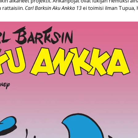
in alkaneet projektit. Ankanpojat ovat lukijan riemuksi ain
rattaisiin.
Carl Barksin Aku Ankka 13
ei toimisi ilman Tupua,