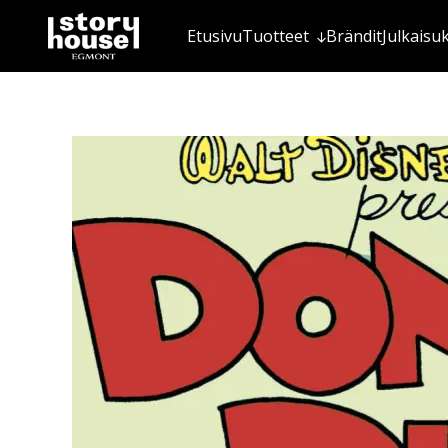
Etusivu
Tuotteet
Brändit
Julkaisu