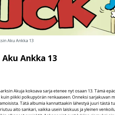
ksin Aku Ankka 13
n Aku Ankka 13
Barksin Akuja kokoava sarja etenee nyt osaan 13. Tämä epä
 kuin piikki polkupyörän renkaaseen. Onneksi sarjakuvan me
oisista. Tätä albumia kannattaakin lähestyä juuri tästä tu
riutuu aito sankari, vaikka usein laiskuus ja yleinen venkoi