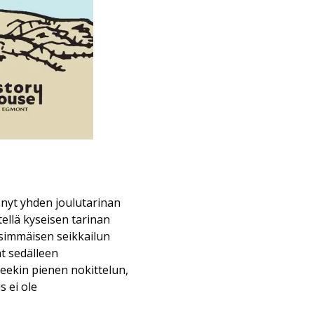
 nyt yhden joulutarinan
ellä kyseisen tarinan
nsimmäisen seikkailun
ät sedälleen
seekin pienen nokittelun,
s ei ole