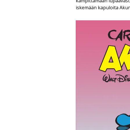
kampittamaan lupaavastik
iskemään kapuloita Akun 