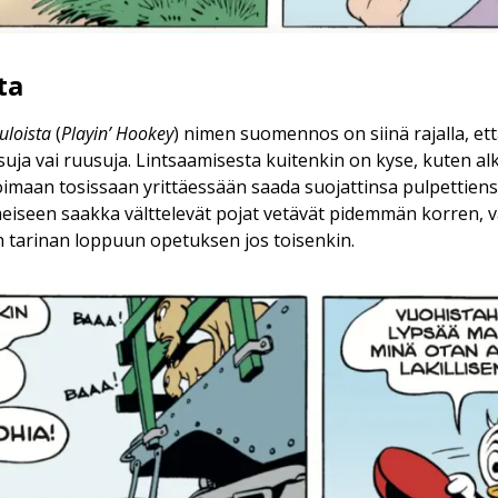
ta
uloista
(
Playin’ Hookey
) nimen suomennos on siinä rajalla, et
suja vai ruusuja. Lintsaamisesta kuitenkin on kyse, kuten al
oimaan tosissaan yrittäessään saada suojattinsa pulpettien
meiseen saakka välttelevät pojat vetävät pidemmän korren, v
n tarinan loppuun opetuksen jos toisenkin.