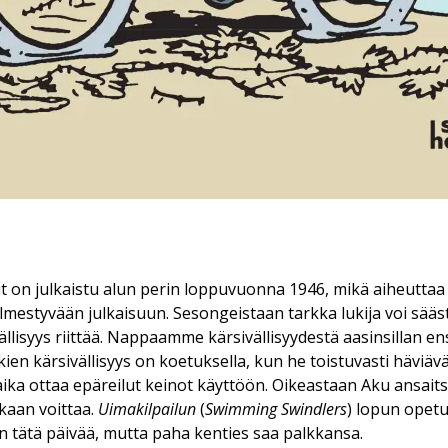
 on julkaistu alun perin loppuvuonna 1946, mikä aiheuttaa
estyvään julkaisuun. Sesongeistaan tarkka lukija voi sääst
ällisyys riittää. Nappaamme kärsivällisyydestä aasinsillan e
ikien kärsivällisyys on koetuksella, kun he toistuvasti häviäv
 aika ottaa epäreilut keinot käyttöön. Oikeastaan Aku ansait
kaan voittaa.
Uimakilpailun
(
Swimming Swindlers
) lopun opetu
 tätä päivää, mutta paha kenties saa palkkansa.