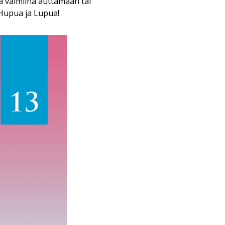
a valmiina auttamaan tai
 Hupua ja Lupua!