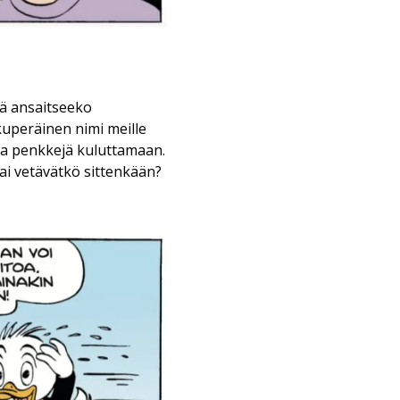
tä ansaitseeko
kuperäinen nimi meille
sa penkkejä kuluttamaan.
ai vetävätkö sittenkään?