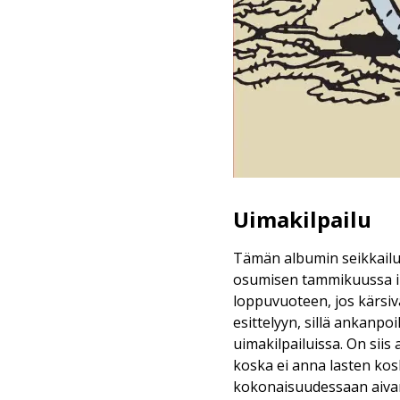
Uimakilpailu
Tämän albumin seikkailut
osumisen tammikuussa ilm
loppuvuoteen, jos kärsiv
esittelyyn, sillä ankanpo
uimakilpailuissa. On siis
koska ei anna lasten kos
kokonaisuudessaan aivan