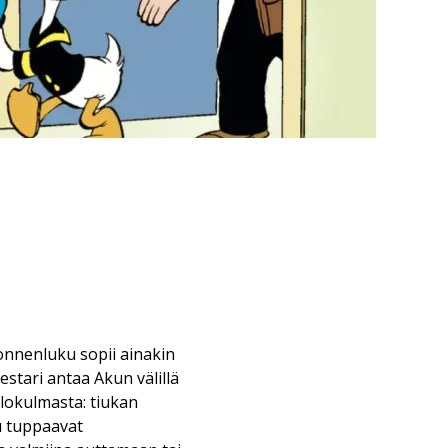
onnenluku sopii ainakin
stari antaa Akun välillä
lokulmasta: tiukan
lu tuppaavat