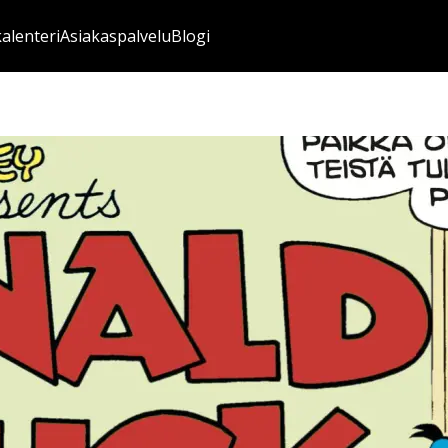
kalenteri
Asiakaspalvelu
Blogi