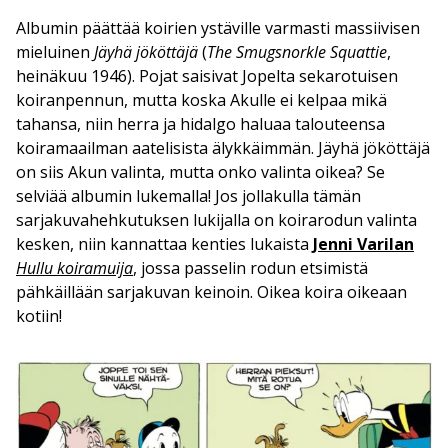
Albumin päättää koirien ystäville varmasti massiivisen
mieluinen
Jäyhä jököttäjä
(
The Smugsnorkle Squattie
,
heinäkuu 1946). Pojat saisivat Jopelta sekarotuisen
koiranpennun, mutta koska Akulle ei kelpaa mikä
tahansa, niin herra ja hidalgo haluaa talouteensa
koiramaailman aatelisista älykkäimmän. Jäyhä jököttäjä
on siis Akun valinta, mutta onko valinta oikea? Se
selviää albumin lukemalla! Jos jollakulla tämän
sarjakuvahehkutuksen lukijalla on koirarodun valinta
kesken, niin kannattaa kenties lukaista
Jenni Varilan
Hullu koiramuija
, jossa passelin rodun etsimistä
pähkäillään sarjakuvan keinoin. Oikea koira oikeaan
kotiin!