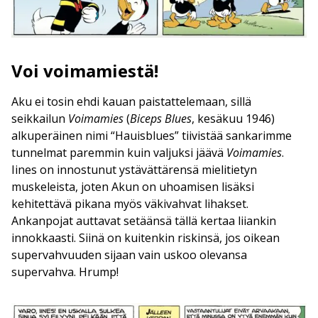
Voi voimamiestä!
Aku ei tosin ehdi kauan paistattelemaan, sillä
seikkailun
Voimamies
(
Biceps Blues
, kesäkuu 1946)
alkuperäinen nimi “Hauisblues” tiivistää sankarimme
tunnelmat paremmin kuin valjuksi jäävä
Voimamies
.
Iines on innostunut ystävättärensä mielitietyn
muskeleista, joten Akun on uhoamisen lisäksi
kehitettävä pikana myös väkivahvat lihakset.
Ankanpojat auttavat setäänsä tällä kertaa liiankin
innokkaasti. Siinä on kuitenkin riskinsä, jos oikean
supervahvuuden sijaan vain uskoo olevansa
supervahva. Hrump!