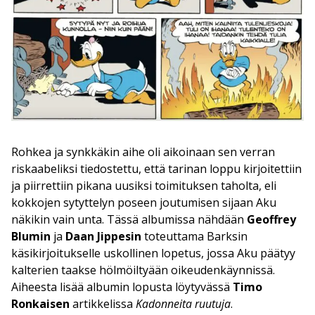
Rohkea ja synkkäkin aihe oli aikoinaan sen verran
riskaabeliksi tiedostettu, että tarinan loppu kirjoitettiin
ja piirrettiin pikana uusiksi toimituksen taholta, eli
kokkojen sytyttelyn poseen joutumisen sijaan Aku
näkikin vain unta. Tässä albumissa nähdään
Geoffrey
Blumin
ja
Daan Jippesin
toteuttama Barksin
käsikirjoitukselle uskollinen lopetus, jossa Aku päätyy
kalterien taakse hölmöiltyään oikeudenkäynnissä.
Aiheesta lisää albumin lopusta löytyvässä
Timo
Ronkaisen
artikkelissa
Kadonneita ruutuja
.