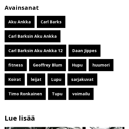
Avainsanat
Aku Ankka
Carl Barks
Carl Barksin Aku Ankka
Carl Barksin Aku Ankka 12
Daan Jippes
fitness
Geoffrey Blum
Hupu
huumori
Koirat
leijat
Lupu
sarjakuvat
Timo Ronkainen
Tupu
voimailu
Lue lisää