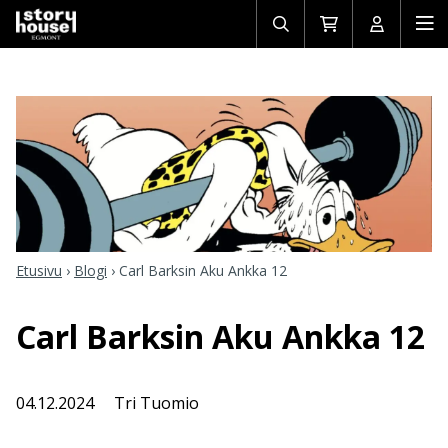
Avaa/sulje
Siirry
Avaa/sulj
Ava
haku
ostoskoriin
käyttäjän
mob
Etusivu
›
Blogi
›
Carl Barksin Aku Ankka 12
Carl Barksin Aku Ankka 12
04.12.2024
Tri Tuomio