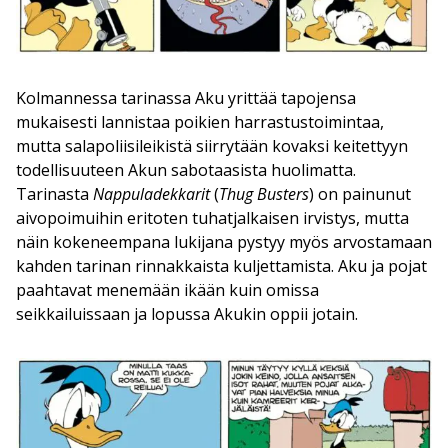
Kolmannessa tarinassa Aku yrittää tapojensa
mukaisesti lannistaa poikien harrastustoimintaa,
mutta salapoliisileikistä siirrytään kovaksi keitettyyn
todellisuuteen Akun sabotaasista huolimatta.
Tarinasta
Nappuladekkarit
(
Thug Busters
) on painunut
aivopoimuihin eritoten tuhatjalkaisen irvistys, mutta
näin kokeneempana lukijana pystyy myös arvostamaan
kahden tarinan rinnakkaista kuljettamista. Aku ja pojat
paahtavat menemään ikään kuin omissa
seikkailuissaan ja lopussa Akukin oppii jotain.