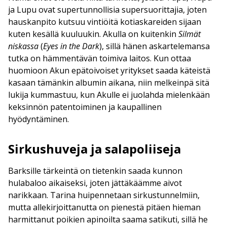
ja Lupu ovat supertunnollisia supersuorittajia, joten
hauskanpito kutsuu vintiöitä kotiaskareiden sijaan
kuten kesällä kuuluukin. Akulla on kuitenkin
Silmät
niskassa
(
Eyes in the Dark
), sillä hänen askartelemansa
tutka on hämmentävän toimiva laitos. Kun ottaa
huomioon Akun epätoivoiset yritykset saada käteistä
kasaan tämänkin albumin aikana, niin melkeinpä sitä
lukija kummastuu, kun Akulle ei juolahda mielenkään
keksinnön patentoiminen ja kaupallinen
hyödyntäminen.
Sirkushuveja ja salapoliiseja
Barksille tärkeintä on tietenkin saada kunnon
hulabaloo aikaiseksi, joten jättäkäämme aivot
narikkaan. Tarina huipennetaan sirkustunnelmiin,
mutta allekirjoittanutta on pienestä pitäen hieman
harmittanut poikien apinoilta saama satikuti, sillä he