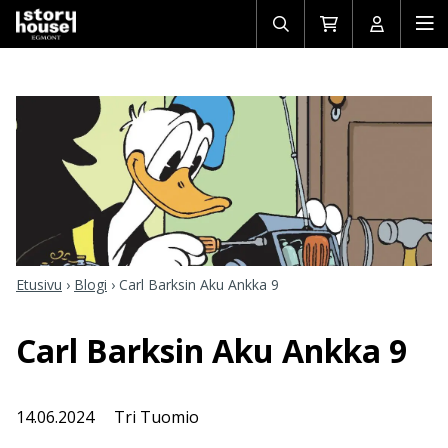
Avaa/sulje
Siirry
Avaa/sulj
Ava
haku
ostoskoriin
käyttäjän
mob
Etusivu
›
Blogi
›
Carl Barksin Aku Ankka 9
Carl Barksin Aku Ankka 9
14.06.2024
Tri Tuomio