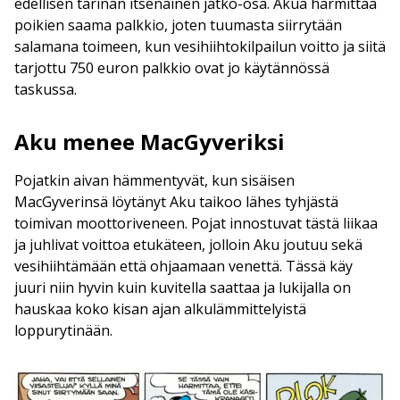
edellisen tarinan itsenäinen jatko-osa. Akua harmittaa
poikien saama palkkio, joten tuumasta siirrytään
salamana toimeen, kun vesihiihtokilpailun voitto ja siitä
tarjottu 750 euron palkkio ovat jo käytännössä
taskussa.
Aku menee MacGyveriksi
Pojatkin aivan hämmentyvät, kun sisäisen
MacGyverinsä löytänyt Aku taikoo lähes tyhjästä
toimivan moottoriveneen. Pojat innostuvat tästä liikaa
ja juhlivat voittoa etukäteen, jolloin Aku joutuu sekä
vesihiihtämään että ohjaamaan venettä. Tässä käy
juuri niin hyvin kuin kuvitella saattaa ja lukijalla on
hauskaa koko kisan ajan alkulämmittelyistä
loppurytinään.