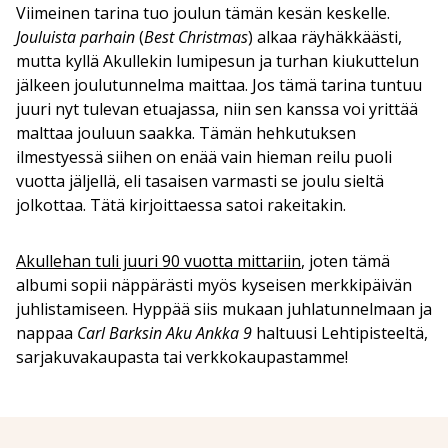
Viimeinen tarina tuo joulun tämän kesän keskelle.
Jouluista parhain
(
Best Christmas
) alkaa räyhäkkäästi,
mutta kyllä Akullekin lumipesun ja turhan kiukuttelun
jälkeen joulutunnelma maittaa. Jos tämä tarina tuntuu
juuri nyt tulevan etuajassa, niin sen kanssa voi yrittää
malttaa jouluun saakka. Tämän hehkutuksen
ilmestyessä siihen on enää vain hieman reilu puoli
vuotta jäljellä, eli tasaisen varmasti se joulu sieltä
jolkottaa. Tätä kirjoittaessa satoi rakeitakin.
Akullehan tuli juuri 90 vuotta mittariin
, joten tämä
albumi sopii näppärästi myös kyseisen merkkipäivän
juhlistamiseen. Hyppää siis mukaan juhlatunnelmaan ja
nappaa
Carl Barksin Aku Ankka 9
haltuusi Lehtipisteeltä,
sarjakuvakaupasta tai verkkokaupastamme!