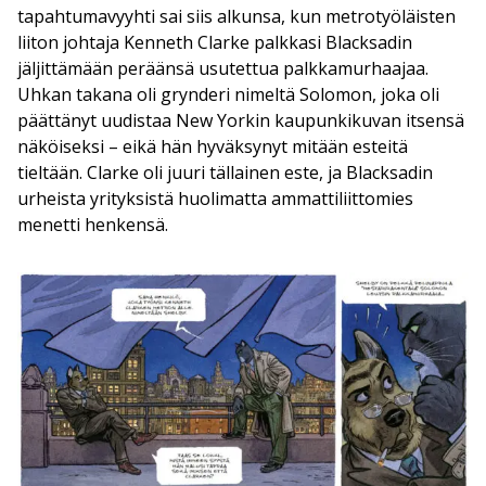
tapahtumavyyhti sai siis alkunsa, kun metrotyöläisten
liiton johtaja Kenneth Clarke palkkasi Blacksadin
jäljittämään peräänsä usutettua palkkamurhaajaa.
Uhkan takana oli grynderi nimeltä Solomon, joka oli
päättänyt uudistaa New Yorkin kaupunkikuvan itsensä
näköiseksi – eikä hän hyväksynyt mitään esteitä
tieltään. Clarke oli juuri tällainen este, ja Blacksadin
urheista yrityksistä huolimatta ammattiliittomies
menetti henkensä.