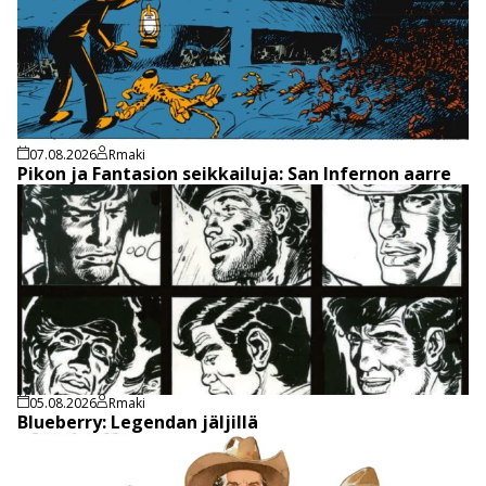
07.08.2026
Rmaki
Pikon ja Fantasion seikkailuja: San Infernon aarre
05.08.2026
Rmaki
Blueberry: Legendan jäljillä