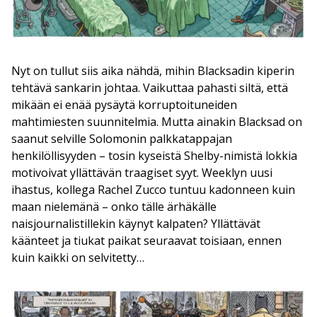
Nyt on tullut siis aika nähdä, mihin Blacksadin kiperin
tehtävä sankarin johtaa. Vaikuttaa pahasti siltä, että
mikään ei enää pysäytä korruptoituneiden
mahtimiesten suunnitelmia. Mutta ainakin Blacksad on
saanut selville Solomonin palkkatappajan
henkilöllisyyden – tosin kyseistä Shelby-nimistä lokkia
motivoivat yllättävän traagiset syyt. Weeklyn uusi
ihastus, kollega Rachel Zucco tuntuu kadonneen kuin
maan nielemänä – onko tälle ärhäkälle
naisjournalistillekin käynyt kalpaten? Yllättävät
käänteet ja tiukat paikat seuraavat toisiaan, ennen
kuin kaikki on selvitetty…