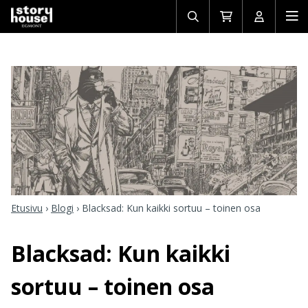
Avaa/sulje
Siirry
Avaa/sulj
Ava
haku
ostoskoriin
käyttäjän
mob
Etusivu
›
Blogi
›
Blacksad: Kun kaikki sortuu – toinen osa
Blacksad: Kun kaikki
sortuu – toinen osa