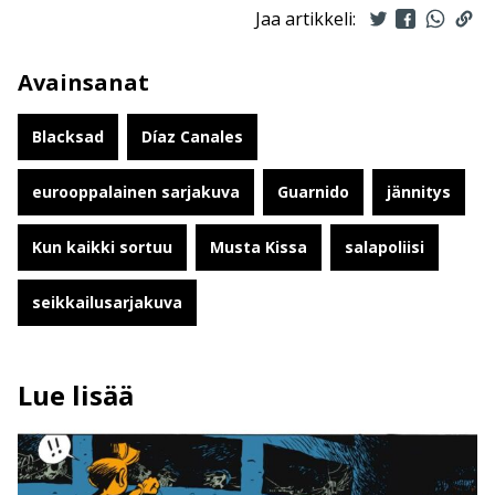
Jaa artikkeli:
Avainsanat
Blacksad
Díaz Canales
eurooppalainen sarjakuva
Guarnido
jännitys
Kun kaikki sortuu
Musta Kissa
salapoliisi
seikkailusarjakuva
Lue lisää