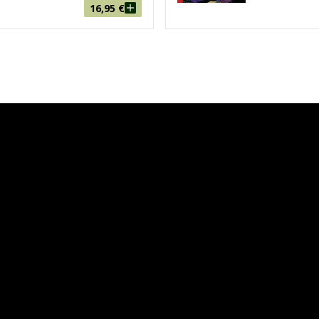
16,95
€