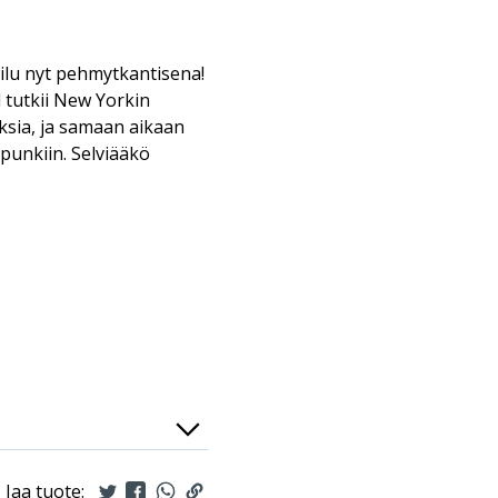
ilu nyt pehmytkantisena!
d tutkii New Yorkin
ksia, ja samaan aikaan
unkiin. Selviääkö
Jaa tuote: