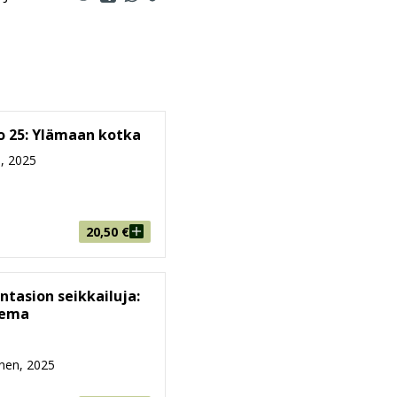
o 25: Ylämaan kotka
, 2025
20,50
€
ntasion seikkailuja:
lema
nen, 2025