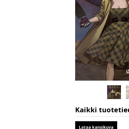
Kaikki tuotetie
ISBN
Kirjoittajat
Lataa kansikuva