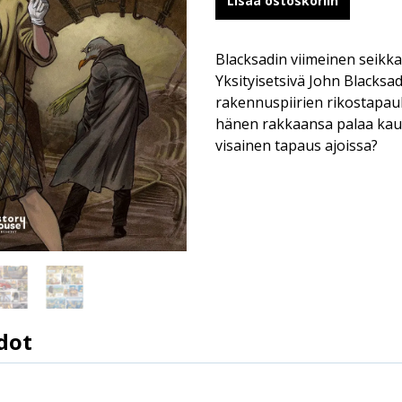
Lisää ostoskoriin
Blacksadin viimeinen seikka
Yksityisetsivä John Blacksa
rakennuspiirien rikostapau
hänen rakkaansa palaa kaup
visainen tapaus ajoissa?
dot
9789523348158
Juan Diaz Canales