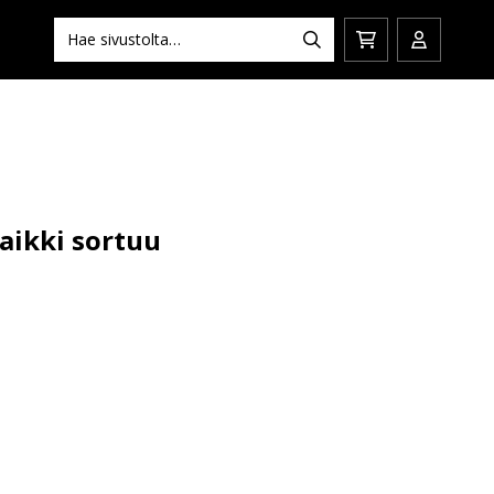
Hae:
Hae
Siirry
Avaa/sulj
ostoskoriin
käyttäjän
aikki sortuu