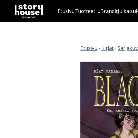
Etusivu
Tuotteet
Brändit
Julkaisu
Etusivu
›
Kirjat
›
Sarjakuva