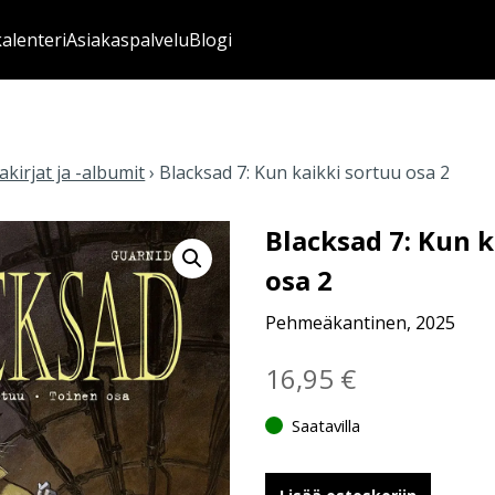
kalenteri
Asiakaspalvelu
Blogi
kirjat ja -albumit
›
Blacksad 7: Kun kaikki sortuu osa 2
Blacksad 7: Kun k
osa 2
Pehmeäkantinen, 2025
16,95
€
Saatavilla