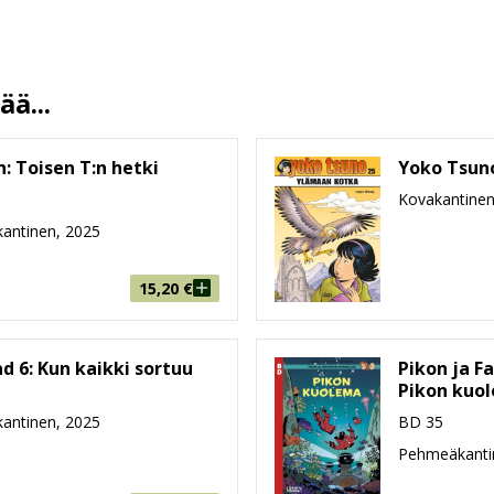
Juanjo Guarnido
Kirsi Kinnunen
15.10.2025
ä...
13.5 %
55
: Toisen T:n hetki
Yoko Tsun
215 mm * 288 mm * 6 mm
Kovakantinen
236g
antinen, 2025
9-99
15,20
€
d 6: Kun kaikki sortuu
Pikon ja Fa
Pikon kuo
antinen, 2025
BD 35
Pehmeäkanti